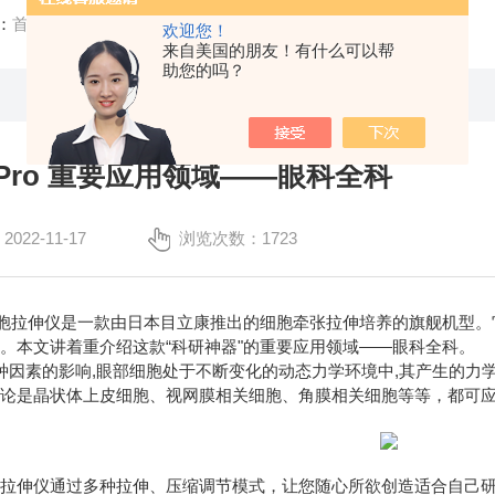
：
首页
/
技术文章
/ Shellpa Pro 重要应用领域——眼科全科
欢迎您！
来自美国的朋友！有什么可以帮
助您的吗？
pa Pro 重要应用领域——眼科全科
22-11-17
浏览次数：1723
a Pro"细胞拉伸仪是一款由日本目立康推出的细胞牵张拉伸培养的旗舰
。本文讲着重介绍这款“科研神器"的重要应用领域——眼科全科。
因素的影响,眼部细胞处于不断变化的动态力学环境中,其产生的力
不论是晶状体上皮细胞、视网膜相关细胞、角膜相关细胞等等，都可
 Pro细胞拉伸仪通过多种拉伸、压缩调节模式，让您随心所欲创造适合