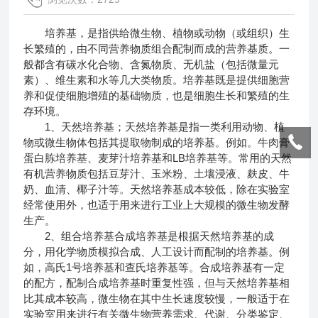
培养基，是指供给微生物、植物或动物（或组织）生
长繁殖的，由不同营养物质组合配制而成的营养基质。一
般都含有碳水化合物、含氮物质、无机盐（包括微量元
素）、维生素和水等几大类物质。培养基既是提供细胞营
养和促使细胞增殖的基础物质，也是细胞生长和繁殖的生
存环境。
1、天然培养基；天然培养基是指一类利用动物、植
物或微生物体包括其提取物制成的培养基。例如。牛肉膏
蛋白胨培养基、麦芽汁培养基和LB培养基等。常用的天然
有机营养物质包括豆芽汁、玉米粉、土壤浸液、麸皮、牛
奶、血清、椰子汁等。天然培养基成本较低，除在实验室
经常使用外，也适于用来进行工业上大规模的微生物发酵
生产。
2、组合培养基合成培养基是根据天然培养基的成
分，用化学物质模拟合成、人工设计而配制的培养基。例
如，高氏1号培养基和查氏培养基等。合成培养基有一定
的配方，配制合成培养基时重复性强，但与天然培养基相
比其成本较高，微生物在其中生长速度较慢，一般适于在
实验室用来进行有关微生物营养需求、代谢、分类鉴定、