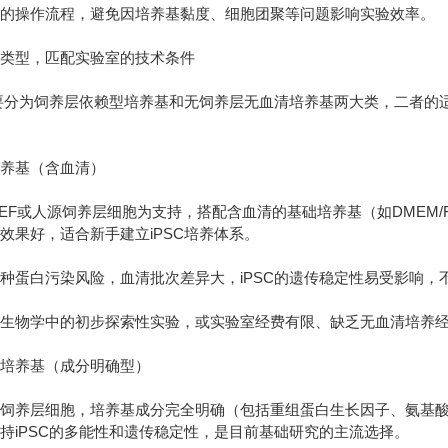
）的操作流程，避免因培养基黏度、细胞团聚等问题影响实验效率。
基类型，匹配实验室的技术条件
主要分为饲养层依赖型培养基和无饲养层无血清培养基两大类，二者
培养基（含血清）
EF或人源饲养层细胞为支持，搭配含血清的基础培养基（如DMEM/F
效果好，适合新手建立iPSC培养体系。
种蛋白污染风险，血清批次差异大，iPSC的遗传稳定性易受影响
础生物学中的初步探索性实验，或实验室经费有限、缺乏无血清培养
清培养基（成分明确型）
需饲养层细胞，培养基成分完全明确（包括重组蛋白生长因子、氨基
持iPSC的多能性和遗传稳定性，是目前基础研究的主流选择。