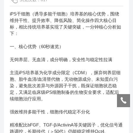
iPS干细胞（诱导多能干细胞）培养基的核心优势，围绕
维持干性、提升效率、降低风险、简化操作四大核心目
标，相比传统培养基实现了关键突破，一分钟核心分析如
下：
一、核心优势（60秒速览）
无饲养层、无血清，成分明确，安全性与稳定性拉满
主流iPS培养基为化学成分限定（CDM），摒弃饲养层细
胞、胎牛血清/血清替代物，无动物源成分、未知蛋白污
染，避免批次差异与外源因子干扰，既保证细胞状态稳
定，又满足临床级iPS细胞制备的生物安全要求，适配后
续细胞治疗应用。
强效维持多能干性，细胞传代稳定不分化
精准配比bFGF、TGF-β/ActivinA等关键因子，优化信号通
路调控，长期传代（＞50代）仍能稳定维持Oct4、