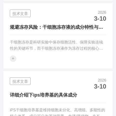
体内外机械环境变化下的适应机制及其对疾病的影响。
原理基于力学和生物学相结合的理论。细胞膜和细胞骨
2026
技术文章
3-10
架是细胞在外力作用下感知和响应的主要结构。施加在
细胞上的牵张力会引起细胞形态的变化，同时通过力传
规避冻存风险：干细胞冻存液的成分特性与实
递到细胞内部，激活细胞内的信号通路。细胞通过整
操过程中的核心注意事项
合...
干细胞冻存是科研实验中保存细胞活性、保障实验连续
性的关键环节，而干细胞冻存液作为冻存过程的核心试
剂，其成分特性直接决定干细胞冻存存活率与复苏质
+
量，实操过程的规范性则是规避冻存风险、减少细胞损
伤的关键。在实际科研操作中，因对冻存液成分特性了
解不足、实操细节把控不当，常常出现干细胞冻存后活
性下降、复苏失败等问题，影响实验进度与结果。本文
2026
技术文章
3-10
结合实验室实操经验，解析干细胞冻存液的核心成分特
性，梳理实操全流程的核心注意事项，帮助实验人员规
详细介绍下ips培养基的具体成分
避冻存风险，确保干细胞冻存与复苏的顺利进行。干细
胞...
iPS干细胞培养基是维持细胞未分化、高增殖、多能性的