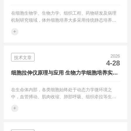
学刺激与细胞行为桥梁
在细胞生物学、生物力学、组织工程、药物研发及病理
机制研究领域，体外细胞培养大多采用传统静态培养模
式，无法真实模拟体内细胞生理状态下的力学微环境，
+
导致细胞增殖、分化、凋亡、形态表达及分子生物学反
应与体内真实情况偏差极大，实验数据重复性差、难以
落地转化。Shellpa细胞拉伸仪作为专业体外细胞力学加
载仪器，精准模拟体内生理、病理状态下的细胞机械应
2026
技术文章
4-28
力环境，打破静态培养局限，实现微观细胞水平力学刺
激调控，对接宏观组织器官生理机制研究，搭建体外力
细胞拉伸仪原理与应用 生物力学细胞培养实验
学刺激与细胞生物学行为的核心研究桥梁。本...
专用设备
在生命体内部，各类细胞始终处于动态力学微环境之
中，血管搏动、肌肉收缩、肺部呼吸、组织牵拉等生理
活动，都会持续为细胞施加规律性或持续性的机械拉伸
+
作用力。这类力学刺激并非单纯的物理外力，而是调控
细胞增殖、分化、迁移及代谢活性的核心影响因素。常
规静态细胞培养模式仅能为细胞提供基础营养与生长温