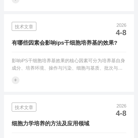
长时间的运输不仅可能导致细胞死亡，还可能使细胞功
能受损，影响研究结果或治疗效果。通过提供稳定的温
度、湿度、氧气浓度和适当的营养物质，确保细胞样本
在运输过程中的存活和质量。细胞活体运输箱的工作原
2026
技术文章
4-8
理：1.温控系统温度是影响细胞存活的关键因素之一。
细胞在运输过程中容易受到温度波动的影响，特别是在
有哪些因素会影响ips干细胞培养基的效果?
冷链运输中。通常配备先进的温控系统，包括制冷系
统...
影响iPS干细胞培养基效果的核心因素可分为培养基自身
成分、培养环境、操作与污染、细胞与基质、批次与质
量五大类，任何一环偏差都会直接导致细胞增殖慢、自
+
发分化、核型异常或死亡。一、培养基核心成分（最关
键变量）1.基础营养组分葡萄糖浓度：过高易酸中毒、
过低供能不足；常用4.5g/L（高糖DMEM）氨基酸：必
需氨基酸（如谷氨酰胺）缺乏导致增殖停滞；
2026
技术文章
4-8
GlutaMAX™比普通L-谷氨酰胺更稳定维生素、无机盐、
缓冲体系：影响pH稳定、渗透压与酶活；DMEM/F12为
细胞力学培养的方法及应用领域
iPS通用基...