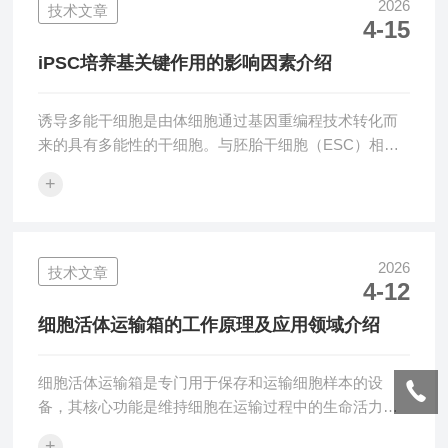
度条件，完quan缺失体内真实力学刺激环境，培养出的
2026
技术文章
4-15
细胞生理状态与体内原生细胞差异显著，难以精准还原
机体生理病理变化机制。细胞拉伸仪作为生物力学细胞
iPSC培养基关键作用的影响因素介绍
培养实验的核心专用设备，可精准复刻体内细胞受力...
诱导多能干细胞是由体细胞通过基因重编程技术转化而
来的具有多能性的干细胞。与胚胎干细胞（ESC）相
比，iPSC不仅在伦理上具有较高的接受度，而且能够避
+
免使用胚胎来源的细胞，从而克服了伦理困境。iPSC具
有自我更新能力和分化成多种细胞类型的潜力，因此在
再生医学、疾病模型构建、药物筛选和基因治疗等领域
具有广泛的应用前景。在iPSC的培养过程中，培养基的
2026
技术文章
4-12
选择和优化至关重要，因为培养基的成分直接影响iPSC
的质量、增殖能力以及分化潜力。为了维持iPSC的自我
细胞活体运输箱的工作原理及应用领域介绍
更新能力，并防止其提前分化，...
细胞活体运输箱是专门用于保存和运输细胞样本的设
备，其核心功能是维持细胞在运输过程中的生命活力。
细胞在体外培养时往往处于特殊的生长条件下，因此，
+