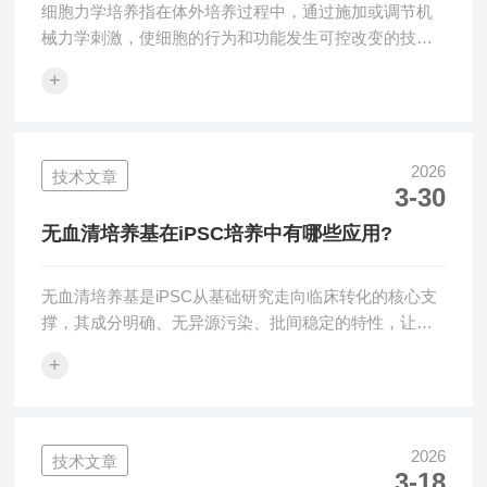
细胞力学培养指在体外培养过程中，通过施加或调节机
械力学刺激，使细胞的行为和功能发生可控改变的技
术。传统的二维平板培养忽略了细胞所处的物理环境，
+
而力学培养能够模拟细胞在组织内的真实受力状态。细
胞对外界力学刺激具有高度敏感性，这种敏感性通过细
胞骨架重塑、信号传导及基因表达等机制体现出来。常
用的力学培养方法：1.拉伸与压缩培养使用可伸缩的柔
2026
技术文章
3-30
性膜或微型力学装置，周期性或静态施加拉伸或压缩
力，可诱导心肌细胞、骨细胞及软骨细胞的功能化。2.
无血清培养基在iPSC培养中有哪些应用?
剪切力培养在血管内皮细胞研究中，通过流体动力学
模...
无血清培养基是iPSC从基础研究走向临床转化的核心支
撑，其成分明确、无异源污染、批间稳定的特性，让它
在iPSC的重编程、干性维持、规模化扩增、定向分化、
+
临床申报等全流程中都有关键应用。一、iPSC高效重编
程（从体细胞到多能干细胞）无血清体系彻底替代胎牛
血清，解决血清成分未知、批次差异大、易引入动物源
病毒/朊病毒的问题，是临床级iPSC制备的起点。化学重
2026
技术文章
3-18
编程：用小分子化合物组合（如B27、PY60等）完全替