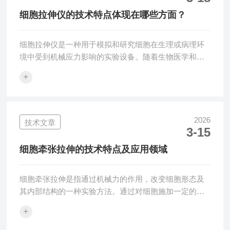
代血清，直接从外周血、成纤维细胞高效诱导iPSC，重
细胞拉伸仪的技术特点体现在哪些方面？
编程效率更高、周期更...
细胞拉伸仪是一种用于模拟和研究细胞在生理或病理环
境中受到机械应力影响的实验设备。随着生物医学和细
胞生物学研究的不断深入，细胞的机械性质和在不同生
+
理状态下的变化成为了许多领域的研究重点。通过控制
细胞受到的拉伸力，能够帮助科学家研究细胞在不同力
学环境下的行为，探索细胞与力学刺激的相互关系，进
而为相关疾病的治疗、组织工程、再生医学等领域提供
2026
技术文章
3-15
新的思路和方法。细胞拉伸仪的部分组成：1.施力系
统：包括用于产生拉伸力的设备，如电动机械驱动装
细胞牵张拉伸的技术特点及应用领域
置、气压系统或电磁系统等。这些装置能够精确控制拉
伸...
细胞牵张拉伸是指通过机械力的作用，改变细胞形态及
其内部结构的一种实验方法。通过对细胞施加一定的拉
伸应力，可以研究细胞对机械刺激的响应以及细胞在受
+
力情况下的生物学行为。广泛应用于细胞生物学、组织
工程、骨科、心血管研究等领域，能够深入理解细胞在