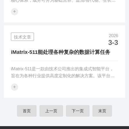
核心体系，成分可分为基础营养、血清/替代物、生长因
子、抗氧化/代谢补充、抗污染、小分子调节剂六大类，
+
不同配方（传统饲养层、无血清、化学成分明确）差异
显著。一、基础培养基（核心营养骨架）提供细胞生存
必需的碳源、氮源、维生素、无机盐与缓冲体系，主流
为：DMEM/F12：很常用，含高葡萄糖、平衡盐、多种
2026
技术文章
3-3
维生素，pH稳定（7.2–7.4），渗透压约340mOsm。
KnockOutDMEM：专为干细胞优化，低渗透压、低钙，
iMatrix-511能处理各种复杂的数据计算任务
适配血清替代...
iMatrix-511是一款由技术公司推出的集成式智能平台，
旨在为各种行业提供高度定制化的解决方案。该平台融
合了先进的计算架构、*的数据处理能力和灵活的应用接
+
口，使其在多个应用领域中展现出性能。设计目标是实
现高效能、高扩展性和易用性，并通过云计算和大数据
技术的结合，满足行业对于复杂计算和智能处理的需
求。iMatrix-511的关键技术组成：1.多核处理架构采用了
首页
上一页
下一页
末页
多核处理架构，能够在多个处理单元上并行处理大量数
据，从而提高了平台的计算能力。每个处理单元都可以