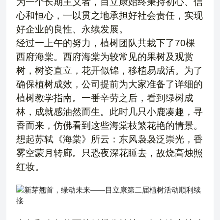
为一个长期主义者，目立康始终秉持初心、信
心和恒心，一以贯之地承担好社会责任，实现
好企业的良性、永续发展。
经过一上午的努力，植树团队共栽下了70棵
西府海棠。西府海棠为较常见的果树及观赏
树，树姿直立，花开似锦，移植易成活。为了
确保植树成效，公司提前为大家准备了详细的
植树教学指南。一番辛劳之后，看到绿树成
林，成就感油然而生。此时几只小鹿凑趣，寻
香而来，仿佛看到这些海棠枝繁花艳的情景。
想起苏轼《海棠》所云：东风袅袅泛崇光，香
雾空蒙月转廊。只恐夜深花睡去，故烧高烛照
红妆。