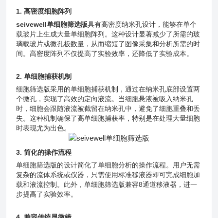
1. 高密度细胞阵列
seivewell单细胞筛选版
具有高密度纳米孔设计，能够在单个
载玻片上生成大量单细胞阵列。这种设计显著减少了所需的玻
璃载玻片或微孔板数量，从而缩短了图像采集和分析所需的时
间。高密度阵列不仅提高了实验效率，还降低了实验成本。
2. 单细胞捕获机制
细胞筛选版
采用的单细胞捕获机制，通过在纳米孔底部设置两
个微孔，实现了高效的定向液流。当细胞悬液被吸入纳米孔
时，细胞会跟随液流被截留在纳米孔中，避免了细胞重叠和丢
失。这种机制确保了高单细胞捕获率，特别是在处理大量细胞
时表现尤为出色。
3. 简化的操作流程
单细胞筛选版
的设计简化了单细胞分析的操作流程。用户无需
复杂的流体系统或仪器，只需使用标准移液器即可完成细胞加
载和液流控制。此外，
单细胞筛选版
兼容8通道移液器，进一
步提高了实验效率。
4. 兼容传统显微镜