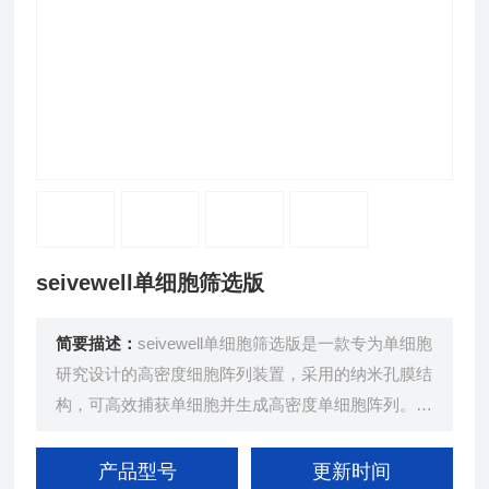
seivewell单细胞筛选版
简要描述：
seivewell单细胞筛选版是一款专为单细胞
研究设计的高密度细胞阵列装置，采用的纳米孔膜结
构，可高效捕获单细胞并生成高密度单细胞阵列。该
装置支持单细胞培养、染色、成像和分析，操作简
单，无需复杂的流体系统或仪器，兼容标准显微镜观
产品型号
更新时间