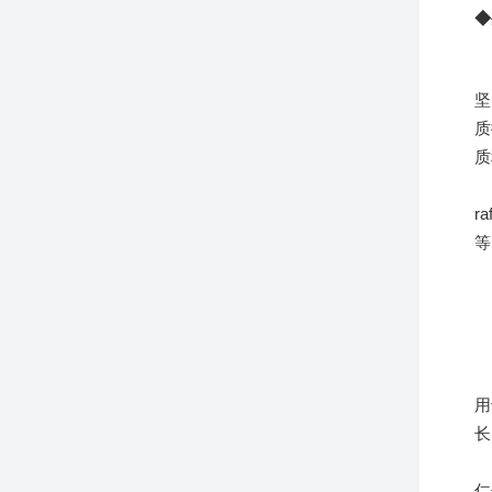
◆
坚
质
质
r
等
用
长
仁