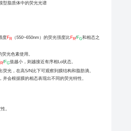
模型脂质体中的荧光光谱
强度
F
（550~650nm）的荧光强度比
F
/
F
和相态之
R
R
G
光的荧光色素使用。
F
/
F
值越小，则越接近有序相Lo状态。
R
G
出荧光，在高S/N比下可观察到膜结构和脂肪滴。
，并会根据膜的相态表现出不同的荧光特性。
定性。