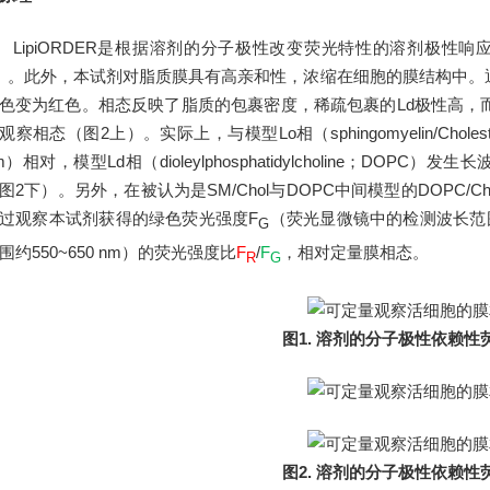
LipiORDER是根据溶剂的分子极性改变荧光特性的溶剂极性响
）。此外，本试剂对脂质膜具有高亲和性，浓缩在细胞的膜结构中。
色变为红色。相态反映了脂质的包裹密度，稀疏包裹的Ld极性高，
观察相态（图2上）。实际上，与模型Lo相（
sphingomyelin/Choles
m）相对，模型Ld相（dioleylphosphatidylcholine；DOP
图2下）。另外，在被认为是SM/Chol与DOPC中间模型的DOPC/Ch
过观察本试剂获得的绿色荧光强度
F
（荧光显微镜中的检测波长范围约
G
围约550~650 nm）的荧光强度比
F
/
F
，相对定量膜相态。
R
G
图1. 溶剂的分子极性依赖性
图2. 溶剂的分子极性依赖性