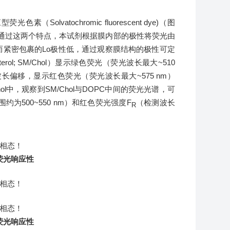
应型荧光色素（
Solvatochromic fluorescent dye)
（图
通过这两个特点，本试剂根据膜内部的极性将荧光由
而紧密包裹的Lo极性低，通过观察膜结构的极性可定
terol; SM/Chol
）显示绿色荧光（荧光波长最大~510
C）发生长波长偏移，显示红色荧光（荧光波长最大~575 nm）
ol中，观察到SM/Chol与DOPC中间的荧光光谱，可
为500~550 nm）和红色荧光强度
F
（检测波长
R
荧光响应性
荧光响应性