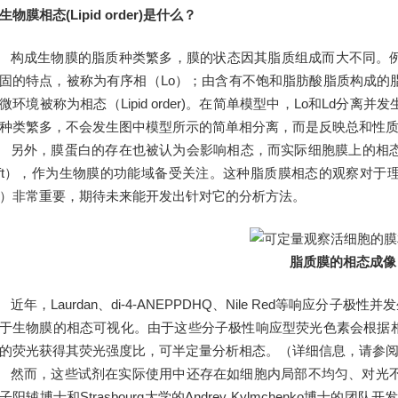
生物膜相态(Lipid order)是什么？
构成生物膜的脂质种类繁多，膜的状态因其脂质组成而大不同。
固的特点，被称为有序相（Lo）；由含有不饱和脂肪酸脂质构成的
微环境被称为相态（
Lipid order)
。在简单模型中，Lo和Ld分离并
种类繁多，不会发生图中模型所示的简单相分离，而是反映总和性
另外，膜蛋白的存在也被认为会影响相态，而实际细胞膜上的相态更
aft），作为生物膜的功能域备受关注。这种脂质膜相态的观察对
）非常重要，期待未来能开发出针对它的分析方法。
脂质膜的相态成像
近年，Laurdan、di-4-ANEPPDHQ、Nile Red等响应分子极性并发
于生物膜的相态可视化。由于这些分子极性响应型荧光色素会根据
的荧光获得其荧光强度比，可半定量分析相态。（详细信息，请参阅下
然而，这些试剂在实际使用中还存在如细胞内局部不均匀、对光不稳
子阳辅博士和Strasbourg大学的Andrey Kylmchenko博