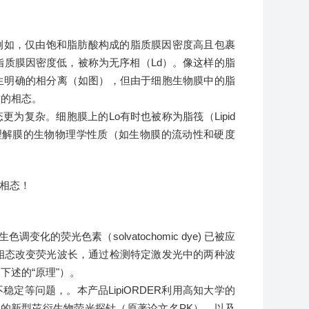
例如，仅由饱和脂肪酸构成的脂质膜因密度高且包裹
脂质膜因密度低，被称为无序相（Ld）。像这样的脂
发生明确的相分离（如图），但由于细胞生物膜中的脂
质的相态。
为复杂。细胞膜上的Lo有时也被称为脂筏（Lipid
于理解膜的生物物理学性质（如生物膜的流动性和硬度
生色调变化的荧光色素（solvatochomic dye) 已被应
相态改变荧光波长，通过检测特定激发光中的两种波
述的“原理"）。
定等问题，。本产品LipiORDER利用高知大学的
士的团队开发的新型芘衍生物荧光探针（原著论文名PK），以及