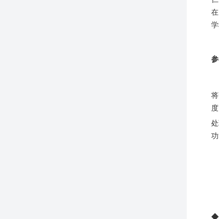
在
学
参
将
度
处
功
◆