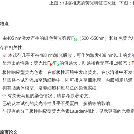
上图：根据相态的荧光特征变化图 下图：
特点
 由405 nm激发产生的绿色荧光强度
F
（500~550nm）和红色荧光
G
存在相关性。
●
※
本试剂几乎不被488 nm激光吸收，可作为激发488 nm以上的
 显示出的性质：荧光比
F
/
F
的值越大，则越接近无序相Ld状态；
R
G
 极性响应型荧光色素，在低极性环境中发出荧光。在水溶液中不发
 只需将本试剂添加至活细胞中，即可摄入至细胞膜、内膜和脂肪滴
 拥有脂质体模型、培养细胞和斑马鱼的染色实绩。
※
有关斑马鱼的染色情况，请参考原著论文。
●
 已确认本试剂的荧光特性几乎不受蛋白、多糖等的影响。
 与现有的分子极性响应型荧光色素Laurdan相比，显示更高的光稳
原著论文