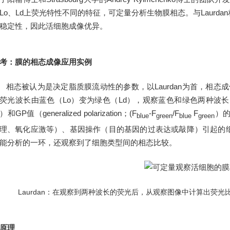
Lo、Ld上荧光特性不同的特征，可定量分析生物膜相态。与Laurd
稳定性，因此活细胞成像优异。
考：膜的相态成像应用实例
相态被认为是决定脂质膜流动性的参数，以Laurdan为首，相态成
荧光波长由蓝色（Lo）变为绿色（Ld），观察蓝色和绿色两种波
）和GP值（generalized polarization；(F
-F
/F
F
）
blue
green
blue
green
理、氧化应激等）、基因操作（目的基因的过表达或敲降）引起的
能分析的一环，还观察到了细胞类型间的相态比较。
Laurdan：在观察到两种波长的荧光后，从观察图像中计算出荧
原理