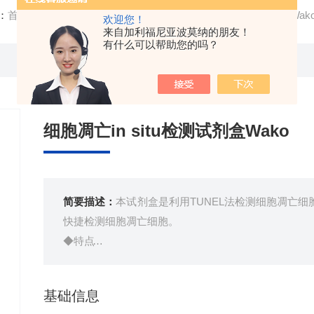
：
首页
/
产品中心
/ /
细胞分析
/ 细胞凋亡in situ检测试剂盒Wak
欢迎您！
来自加利福尼亚波莫纳的朋友！
有什么可以帮助您的吗？
细胞凋亡in situ检测试剂盒Wako
简要描述：
本试剂盒是利用TUNEL法检测细胞凋亡
快捷检测细胞凋亡细胞。
◆特点
● 主要试剂都已试剂盒化
● 短时间：约2小时操作流程
基础信息
● 低背景