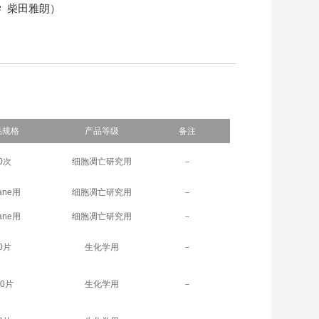
 柴田雅朗）
品规格
产品等级
备注
0次
细胞凋亡研究用
－
lane用
细胞凋亡研究用
－
lane用
细胞凋亡研究用
－
0片
生化学用
－
00片
生化学用
－