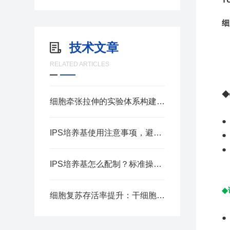
细
技术文章
本
RELATED ARTICLES
◆
细胞牵张拉伸的实验体系构建要点
●
IPS培养基使用注意事项，避免菌落检测误差
IPS培养基怎么配制？标准操作步骤汇总
◆
细胞复苏存活率提升：干细胞冻存液应用实操指南
●