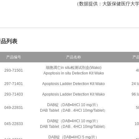
（数据提供：大阪保健医疗大学
产品列表
产品编号
产品名称
产
细胞凋亡in situ检测试剂盒(Wako)
293-71501
4
Apoptosis in situ Detection Kit Wako
297-71401
Apoptosis Ladder Detection Kit Wako
24 
293-71403
Apoptosis Ladder Detection Kit Wako
96 
DAB锭（DAB•4HCl 10 mg/片）
049-22831
5
DAB Tablet（DAB . 4HCl 10mg/Tablet）
DAB锭（DAB•4HCl 10 mg/片）
045-22833
1
DAB Tablet（DAB . 4HCl 10mg/Tablet）
DAB锭（DAB•4HCl 5 mg/片）