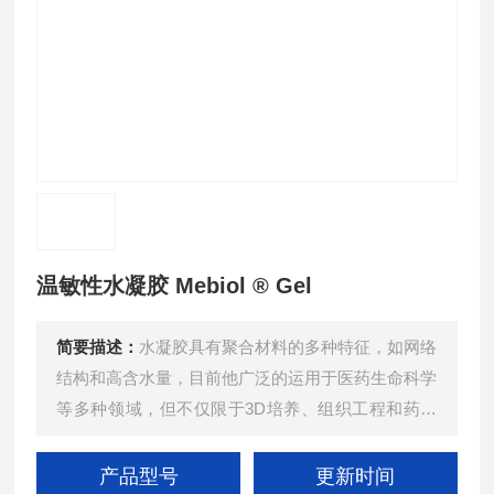
温敏性水凝胶 Mebiol ® Gel
简要描述：
水凝胶具有聚合材料的多种特征，如网络
结构和高含水量，目前他广泛的运用于医药生命科学
等多种领域，但不仅限于3D培养、组织工程和药物
传送这些。聚Ｎ-异丙基丙烯酰胺和聚乙二醇的嵌段
共聚物早在 2000 年初就已经商业化，研究证明，M
产品型号
更新时间