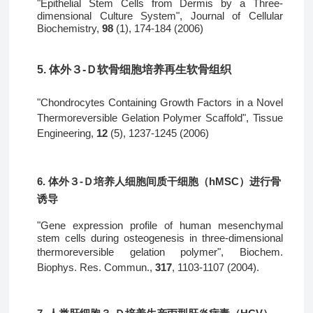
"Epithelial Stem Cells from Dermis by a Three-
dimensional Culture System",
Journal of Cellular
Biochemistry
,
98
(1),
174-184 (2006
)
5
.
体外３-Ｄ软骨细胞培养再生软骨组织
"Chondrocytes Containing Growth Factors in a Novel
Thermoreversible Gelation Polymer Scaffold",
Tissue
Engineering
,
12
(5), 1237-1245 (2006)
6
.
体外３-Ｄ培养人细胞间质干细胞（hMSC）进行骨
诱导
"Gene expression profile of human mesenchymal
stem cells during osteogenesis in three-dimensional
thermoreversible gelation polymer",
Biochem.
Biophys. Res.
Commun.,
317
,
1103-1107 (2004).