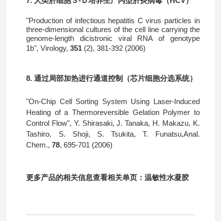
7
.
人类肝细胞３-Ｄ培养生产丙型肝炎病毒（HCV）
"Production of infectious hepatitis C virus particles in
three-dimensional cultures of the cell line carrying the
genome-length dicistronic viral RNA of genotype
1b",
Virology,
351
(2),
381-392 (2006)
8
.
通过局部加热进行通道控制（芯片细胞分选系统）
"On-Chip Cell Sorting System Using Laser-Induced
Heating of a Thermoreversible Gelation Polymer to
Control Flow", Y. Shirasaki, J. Tanaka, H. Makazu, K.
Tashiro, S. Shoji, S. Tsukita, T. Funatsu,
Anal.
Chem.
,
78
, 695-701 (2006)
更多产品的相关信息查看相关单页：
温敏性水凝胶