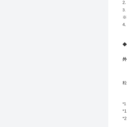
2
3
※
4.
◆
外
粒
*
*
*