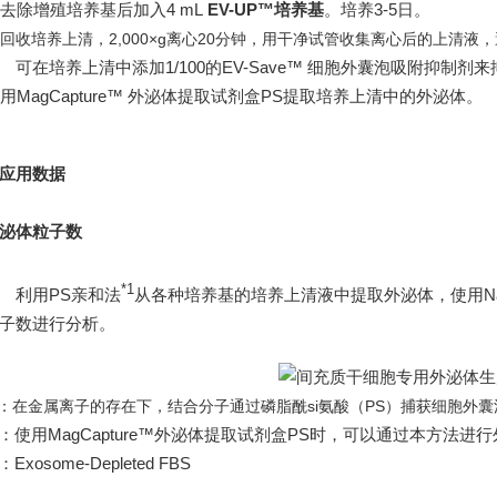
. 去除增殖培养基后加入4 mL
EV-UP™
培养基
。培养3-5日。
. 回收培养上清，2,000×g离心20分钟，用干净试管收集离心后的上清液
 可在培养上清中添加1/100的
EV-Save™ 细胞外囊泡吸附抑制剂
来
 用
MagCapture™ 外泌体提取试剂盒PS
提取培养上清中的外泌体。
应用数据
泌体粒子数
*1
利用PS亲和法
从各种培养基的培养上清液中提取外泌体，使用NanoSigh
子数进行分析。
1：在金属离子的存在下，结合分子通过磷脂酰si氨酸（PS）捕获细胞外
1：
使用MagCapture™外泌体提取试剂盒PS时，可以通过本方法进
2：Exosome-Depleted FBS