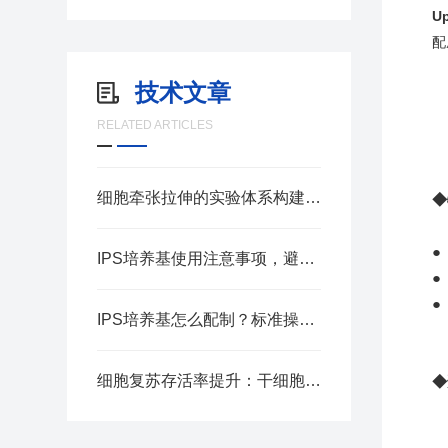
U
配
技术文章
RELATED ARTICLES
细胞牵张拉伸的实验体系构建要点
◆
●
IPS培养基使用注意事项，避免菌落检测误差
●
●
IPS培养基怎么配制？标准操作步骤汇总
细胞复苏存活率提升：干细胞冻存液应用实操指南
◆