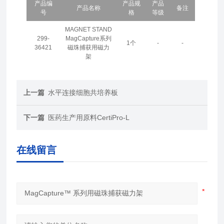
产品编
产品规
产品
产品名称
备注
号
格
等级
MAGNET STAND
299-
MagCapture系列
1个
-
-
36421
磁珠捕获用磁力
架
上一篇
水平连接细胞共培养板
下一篇
医药生产用原料CertiPro-L
在线留言