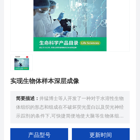
实现生物体样本深层成像
简要描述：
井猛博士等人开发了一种对于水溶性生物
体组织的形态和组成在不破坏荧光蛋白以及荧光神经
示踪剂的条件下,可快捷简便地使大脑等生物体组织
透明化的方法——SeeDB（See Deep Brain）。See
DB 由水、果糖、还原剂构成。
产品型号
更新时间