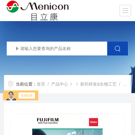
当前位置：
首页
/
产品中心
/ /
新药研发&生物工艺
/ StemSure® 细胞冻存液