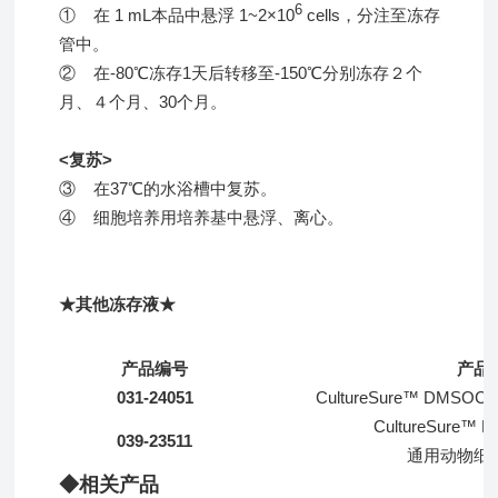
6
① 在 1 mL本品中悬浮 1~2×10
cells，分注至冻存
管中。
② 在-80℃冻存1天后转移至-150℃分别冻存２个
月、４个月、30个月。
<复苏>
③ 在37℃的水浴槽中复苏。
④ 细胞培养用培养基中悬浮、离心。
★其他冻存液★
产品编号
产品
031-24051
CultureSure™ DMSOC
CultureSure™ F
039-23511
通用动物细
◆相关产品