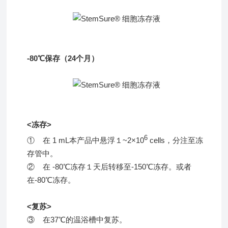
-80℃保存（24个月）
<冻存>
6
① 在 1 mL本产品中悬浮１~2×10
cells，分注至冻
存管中。
② 在 -80℃冻存１天后转移至-150℃冻存。或者
在-80℃冻存。
<复苏>
③ 在37℃的温浴槽中复苏。