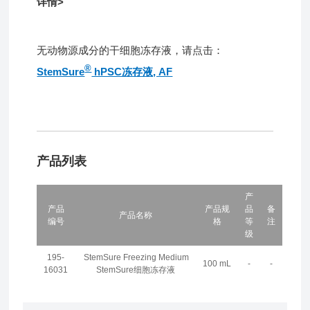
详情>
无动物源成分的干细胞冻存液，请点击：
®
StemSure
hPSC冻存液, AF
产品列表
产
产品
产品规
品
备
产品名称
编号
格
等
注
级
195-
StemSure Freezing Medium
100 mL
-
-
16031
StemSure细胞冻存液