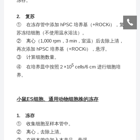
冻存。
2. 复苏
① 在冻存管中添加 hPSC 培养基（+ROCKi），复
苏冻结细胞（不使用温水浴法）。
② 离心（1,000 rpm，3 min，室温）后去除上清，
再次添加 hPSC 培养基（+ROCKi），悬浮。
③ 计算细胞数量。
5
④ 在培养皿中按照２×10
cells/6 cm 进行细胞培
养。
小鼠ES细胞、通用动物细胞株的冻存
1. 冻存
① 收集细胞至样本管中。
② 离心，去除上清。
③ 在样本管中加入本产品，悬浮。