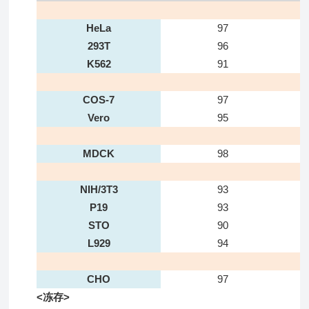
HeLa
97
293T
96
K562
91
COS-7
97
Vero
95
MDCK
98
NIH/3T3
93
P19
93
STO
90
L929
94
CHO
97
<冻存>