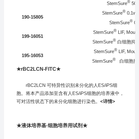
®
StemSure
50
®
StemSure
0.1w/v
190-15805
®
StemSure
0
®
StemSure
LIF, Mouse
199-16051
®
StemSure
白细胞抑
®
StemSure
LIF, Mouse
195-16053
®
StemSure
白细胞抑
★rBC2LCN-FITC★
rBC2LCN 可特异性识别未分化的人ES/iPS细
胞。将本产品添加至含有人ES/iPS细胞的培养液中，
可对活性状态下的未分化细胞进行染色。
<详情>
★液体培养基·细胞培养用试剂★