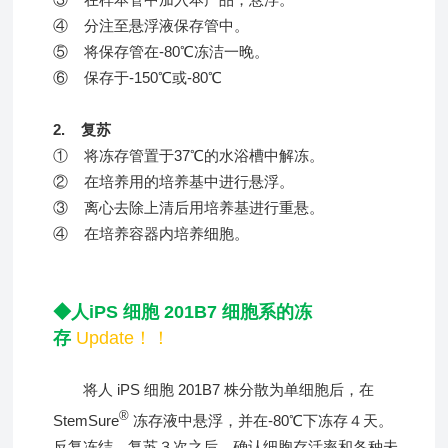
④ 分注至悬浮液保存管中。
⑤ 将保存管在-80℃冻洁一晚。
⑥ 保存于-150℃或-80℃
2. 复苏
① 将冻存管置于37℃的水浴槽中解冻。
② 在培养用的培养基中进行悬浮。
③ 离心去除上清后用培养基进行重悬。
④ 在培养容器内培养细胞。
◆人iPS 细胞 201B7 细胞系的冻
存
Update！！
将人 iPS 细胞 201B7 株分散为单细胞后，在
®
StemSure
冻存液中悬浮，并在-80℃下冻存４天。
反复冻结、复苏３次之后，确认细胞存活率和各种未