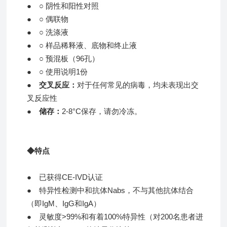
●
○ 阴性和阳性对照
●
○ 偶联物
●
○ 洗涤液
●
○ 样品稀释液、底物和终止液
●
○ 预混板（96孔）
●
○ 使用说明1份
●
交叉反应：
对于任何常见的病毒，均未表现出交
叉反应性
●
储存：
2-8°C保存，请勿冷冻。
◆特点
●
已获得CE-IVD认证
●
特异性检测中和抗体Nabs，不与其他抗体结合
（即IgM、IgG和IgA）
●
灵敏度>99%和有着100%特异性（对200名患者进