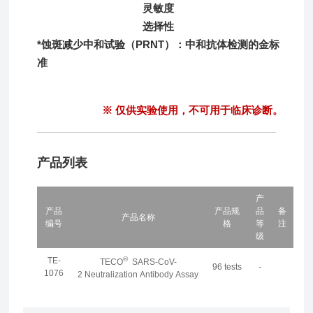
灵敏度
选择性
*
蚀斑减少中和试验（
PRNT
）：中和抗体检测的
金标
准
※ 仅供实验使用，不可用于临床诊断。
产品列表
产
产品
产品规
品
备
产品名称
编号
格
等
注
级
®
TE-
TECO
SARS-CoV-
96 tests
-
1076
2 Neutralization Antibody Assay