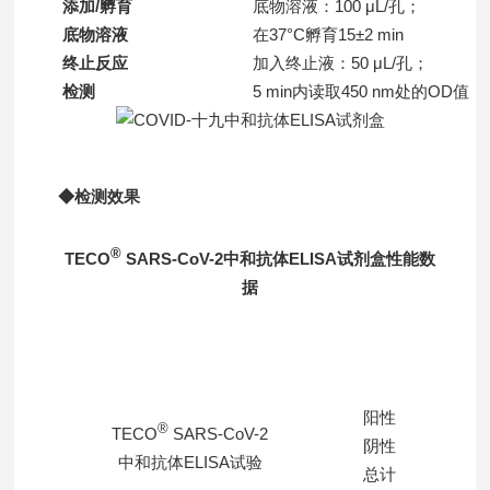
添加/孵育
底物溶液：100 μL/孔；
底物溶液
在37°C孵育15±2 min
终止反应
加入终止液：50 μL/孔；
检测
5 min内读取450 nm处的OD值
◆检测效果
®
TECO
SARS-CoV-2
中和抗体ELISA试剂盒性能数
据
阳性
®
TECO
SARS-CoV-2
阴性
中和抗体ELISA试验
总计