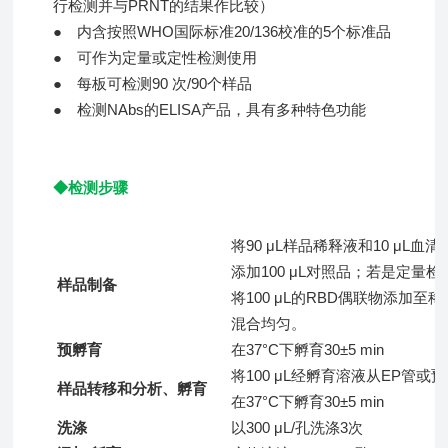
行检测并与PRNT的结果作比较）
●
内含按照WHO国际标准20/136校准的5个标准品
●
可作为定量或定性检测使用
●
每板可检测90 次/90个样品
●
检测NAbs的ELISA产品，具有多种特色功能
◆检测步骤
将90 μL样品稀释液和10 μL血
添加100 μL对照品；若是定量检
样品制备
将100 μL的RBD偶联物添加
混合均匀。
预孵育
在37°C下孵育30±5 min
将100 μL经孵育溶液从EP管
样品转移和分析、孵育
在37°C下孵育30±5 min
洗涤
以300 μL/孔洗涤3次