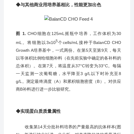
◆与其他商业用培养基相比，性能更加出色
图 1.
CHO细胞在125mL摇瓶中培养，工作体积为30
5
mL。将细胞以3x10
个cells/mL接种于BalanCD CHO
Growth A培养基中，一式两份。在第5天至第9天，每天
以等体积比例给细胞补料（在先前实验中确定的各补料的
总体积）。在第7天，将温度从37°C转变为33°C。每隔
一天监测一次葡萄糖，水平降至3 g/L以下时补充至8
g/L。测定最终滴度（A）和累积细胞密度（B）。对供应
商B补料进行进一步比较研究。
◆实现蛋白质质量属性
收集第14天分批补料培养的产量最高的抗体样本(图