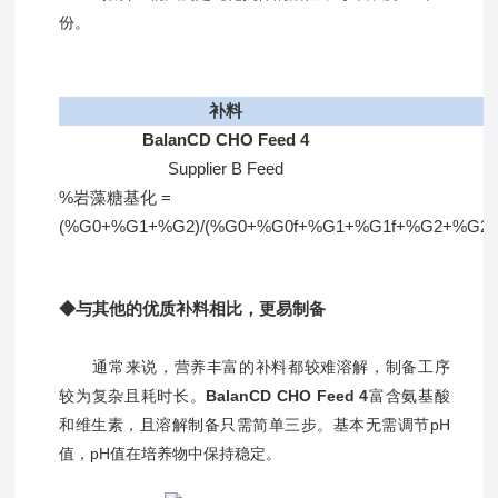
份。
补料
BalanCD CHO Feed 4
Supplier B Feed
%岩藻糖基化 =
(%G0+%G1+%G2)/(%G0+%G0f+%G1+%G1f+%G2+%G2f
◆与其他的优质补料相比，更易制备
通常来说，营养丰富的补料都较难溶解，制备工序
较为复杂且耗时长。
BalanCD CHO Feed 4
富含氨基酸
和维生素，且溶解制备只需简单三步。基本无需调节pH
值，pH值在培养物中保持稳定。