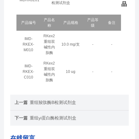
检测试剂盒
品
产品名
产品等
产品编号
产品规格
备注
称
级
RKex2
IMD-
重组双
RKEX-
10.0 mg/支
-
-
碱性内
M010
肽酶
RKex2
IMD-
重组双
RKEX-
10 ug
-
-
碱性内
C010
肽酶
上一篇
重组羧肽酶B检测试剂盒
下一篇
重组yi蛋白酶检测试剂盒
在线留言