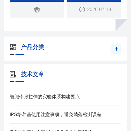
物TMB显色。TMB在HRP的催化下转化成蓝色，并
2026-07-19
在酸的作用下转化成最终的黄色。在450 nm波长下
测定吸光度（OD值），通过标准曲线计算待测样品
中双碱性氨基酸内肽酶的残留量。
产品分类
技术文章
细胞牵张拉伸的实验体系构建要点
IPS培养基使用注意事项，避免菌落检测误差