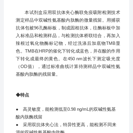
本试剂盒应用双抗体夹心酶联免疫吸附检测技术
测定样品中双碱性氨基酸内肽酶的微量残留。用捕获
抗体包被96孔酶标板，制成固相抗体，往酶标板中加
入标准品和检测样品，与检测抗体桥联结合，再加入
辣根过氧化物酶标记物，经过洗涤后加底物TMB显
色。TMB在HRP的催化下转化成蓝色，并在酸的作用
下转化成最终的黄色。在450 nm波长下测定吸光度
（OD值），通过标准曲线计算待测样品中双碱性氨
基酸内肽酶的残留量。
◆特点
● 高灵敏度，能检测低至0.98 ng/mL的双碱性氨基
酸内肽酶残留
●
采用双抗体夹心法，特异性更高，能检测不同
来
源的双碱性氨基酸内肽酶