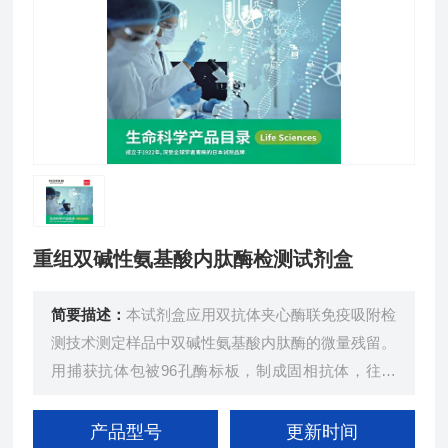
重组双碱性氨基酸内肽酶检测试剂盒
简要描述：
本试剂盒应用双抗体夹心酶联免疫吸附检
测技术测定样品中双碱性氨基酸内肽酶的微量残留。
用捕获抗体包被96孔酶标板，制成固相抗体，往酶
标板中加入标准品和检测样品，与检测抗体桥联结
合，再加入辣根过氧化物酶标记物，经过洗涤后加底
产品型号
更新时间