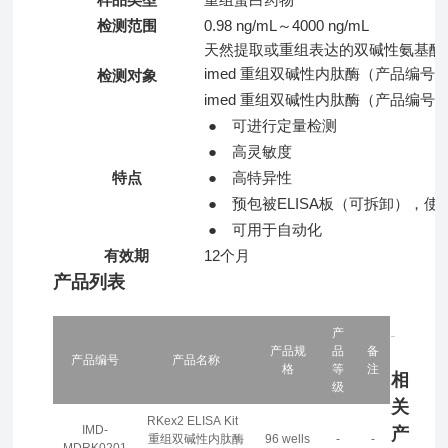
检测范围
0.98 ng/mL～4000 ng/mL
天然提取或重组表达的双碱性氨基酸
imed 重组双碱性内肽酶（产品编号
检测对象
imed 重组双碱性内肽酶（产品编号
●
可进行定量检测
●
高灵敏度
特点
●
高特异性
●
预包被ELISA板（可拆卸），使
●
可用于自动化
有效期
12个月
产品列表
产
产品规
品
备
产品编号
产品名称
格
等
注
相
级
关
RKex2 ELISA Kit
IMD-
产
重组双碱性内肽酶
96 wells
-
-
MDRK0201