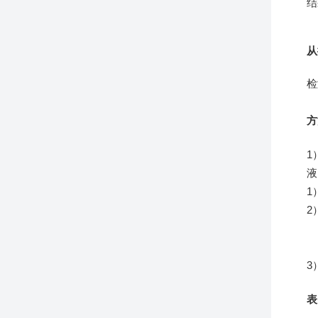
结
从
检
方
1
液
1
2
●
3
表