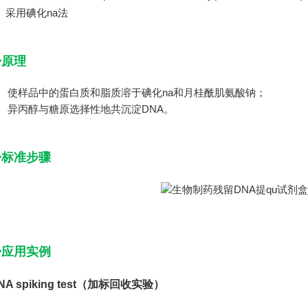
●
采用碘化
na
法
◆原理
. 使样品中的蛋白质和脂质溶于碘化
na
和
月桂酰肌氨酸钠
；
. 异丙醇与糖原选择性地共沉淀DNA。
◆标准步骤
◆应用实例
NA spiking test（加标回收实验）