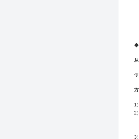
◆
从
使
方
1
2
●
3