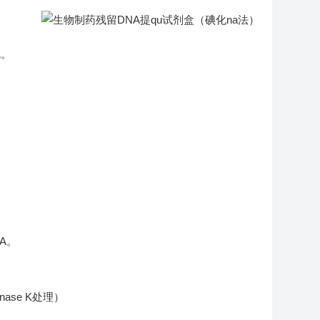
A。
NA。
ase K处理）