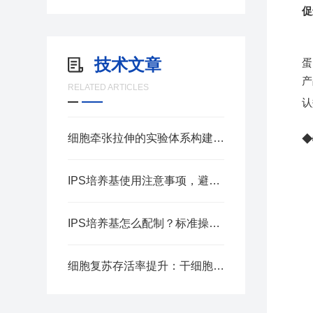
促
技术文章
蛋
产
RELATED ARTICLES
认
细胞牵张拉伸的实验体系构建要点
◆
IPS培养基使用注意事项，避免菌落检测误差
IPS培养基怎么配制？标准操作步骤汇总
●
细胞复苏存活率提升：干细胞冻存液应用实操指南