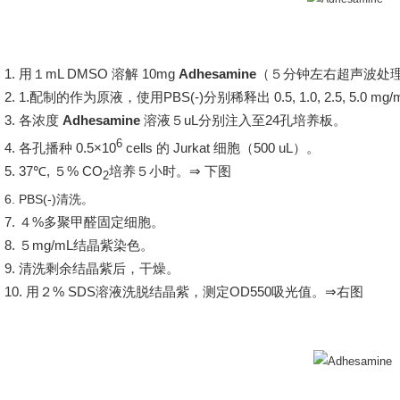
1.
用
１mL DMSO
溶解
10mg
Adhesamine
（
５
分钟左右超声波处
2.
1.
配制的作为原液，使用
PBS(-)
分别稀释出
0.5, 1.0, 2.5, 5.0 mg/
3.
各浓度
Adhesamine
溶液
５uL
分别注入至
24
孔培养板。
6
4.
各孔播种
0.5×10
cells
的
Jurkat
细胞（
500 uL
）。
5.
37
℃
, ５% CO
培养
５
小时。
⇒
下图
2
6.
PBS(-)
清洗。
7.
４%
多聚甲醛固定细胞
。
8.
５mg/mL
结晶紫染色。
9.
清洗剩余结晶紫后，干燥。
10.
用
２% SDS
溶液洗脱结晶紫，测定
OD550
吸光值。
⇒
右图