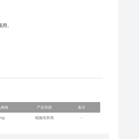
现用。
品规格
产品等级
备注
mg
细胞培养用
－