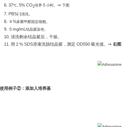
6.
37
, 5% CO
５
⇒
℃
培养
小时
。
下图
2
7.
PBS(-)
清洗。
8.
４%
多聚甲醛固定细胞。
9.
５mg/mL
结晶紫染色。
0. 清洗剩余结晶紫后，干燥。
1. 用
２% SDS
溶液洗脱结晶紫，测定
OD550
吸光值。
⇒
右图
使用例子
②
：添加入培养基