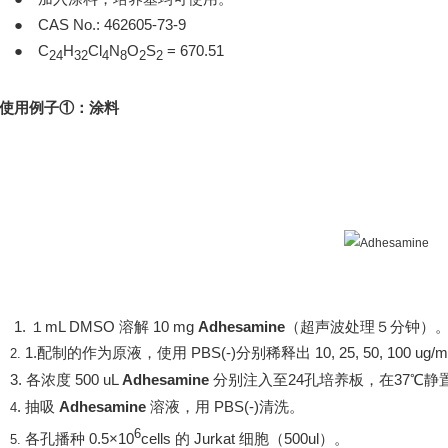
●
CAS No.: 462605-73-9
●
C
H
Cl
N
O
S
= 670.51
24
32
4
8
2
2
使用例子
①
：
涂料
1
.
１mL DMSO
溶解
10 mg
Adhesamine
（超声波处理
５
分钟）
1.配制的作为原液，使用
PBS(-)
分别稀释出
10, 25, 50, 100 ug/
2.
3. 各浓度
500 uL
Adhesamine
分别注入至
24
孔培养板，在
37
℃静
. 抽吸
Adhesamine
溶液，用
PBS(-)
清洗。
4
6
各孔播种
0.5×10
cells
的
Jurkat
细胞（
500ul
）。
5.