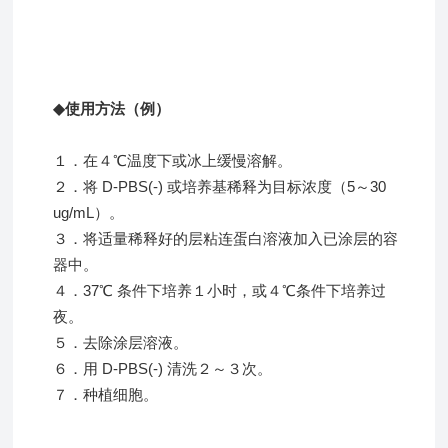
使用方法（例）
◆
１．在４℃温度下或冰上缓慢溶解。
２．将 D-PBS(-) 或培养基稀释为目标浓度（5～30
ug/mL）。
３．将适量稀释好的层粘连蛋白溶液加入已涂层的容
器中。
４．37℃ 条件下培养１小时，或４℃条件下培养过
夜。
５．去除涂层溶液。
６．用 D-PBS(-) 清洗２～３次。
７．种植细胞。