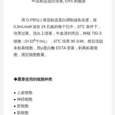
用 D-PBS(-) 将层粘连蛋白调制成各浓度，按
0.3mL/well 涂在 24 孔板的每个孔中，37℃ 条件下，
培养过夜。洗出上清液，牛血清封闭后，种植 TIG-3
4
细胞（5×10
个/mL），37℃ 培养 90 分钟。然后洗脱
未粘着细胞，用yi蛋白酶 EDTA 溶液，剥离粘着细
胞，测定细胞数量。
◆重要使用的细胞种类
● 上皮细胞
● 神经细胞
● 肝细胞
● 肌细胞