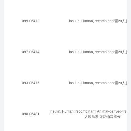
099-06473
Insulin, Human, recombinant重zu人
097-06474
Insulin, Human, recombinant重
zu
人胰
093-06476
Insulin, Human, recombinant重
zu
人胰
Insulin, Human, recombinant, Animal-derived-free
090-06481
人胰岛素,无动物源成分