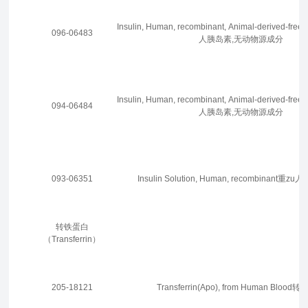
Insulin, Human, recombinant, Animal-derived-free
096-06483
人胰岛素,无动物源成分
Insulin, Human, recombinant, Animal-derived-free
094-06484
人胰岛素,无动物源成分
093-06351
Insulin Solution, Human, recombinant重
zu
人
转铁蛋白
（Transferrin）
205-18121
Transferrin(Apo), from Human Blood