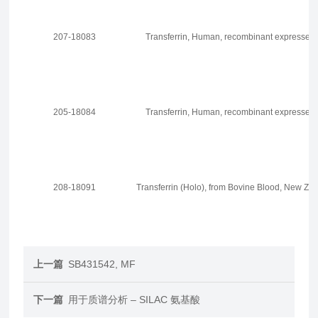
207-18083
Transferrin, Human, recombinant expressed 
205-18084
Transferrin, Human, recombinant expressed 
208-18091
Transferrin (Holo), from Bovine Blood, New Zea
上一篇
SB431542, MF
下一篇
用于质谱分析 – SILAC 氨基酸