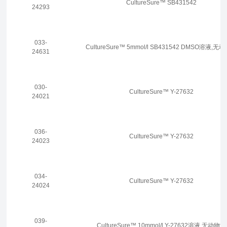
CultureSure™ SB431542
24293
033-
CultureSure™ 5mmol/l SB431542 DMSO溶液,无
24631
030-
CultureSure™ Y-27632
24021
036-
CultureSure™ Y-27632
24023
034-
CultureSure™ Y-27632
24024
039-
CultureSure™ 10mmol/l Y-27632溶液,无动物源