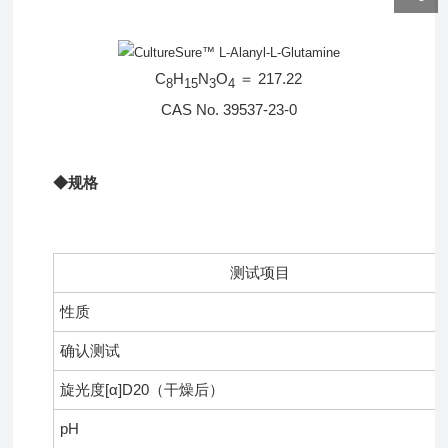
C
H
N
O
＝
217.22
8
15
3
4
CAS No. 39537-23-0
◆规格
测试项目
性质
确认测试
旋光度[α]D20（干燥后）
pH