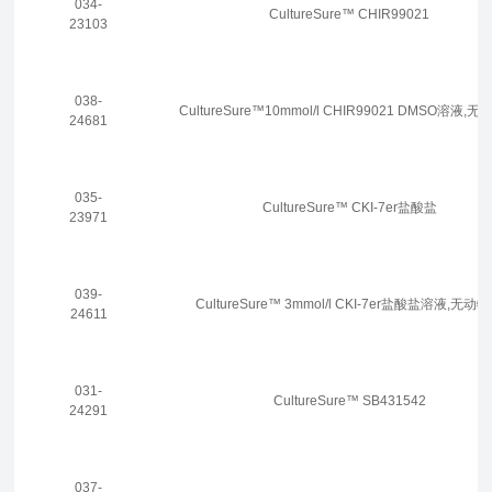
034-
CultureSure™ CHIR99021
23103
038-
CultureSure™10mmol/l CHIR99021 DMSO溶液,
24681
035-
CultureSure™ CKI-7er盐酸盐
23971
039-
CultureSure™ 3mmol/l CKI-7er盐酸盐溶液,无动
24611
031-
CultureSure™ SB431542
24291
037-