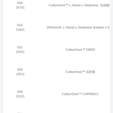
038-
CultureSure™ L-Alanyl-L-Glutamine, 无动物源
24701
016-
200mmol/L L-Alanyl-L-Glutamine Solution (×100
21841
031-
CultureSure™ DMSO
24051
039-
CultureSure™ 冻存液
23511
038-
CultureSure™ CHIR99021
23101