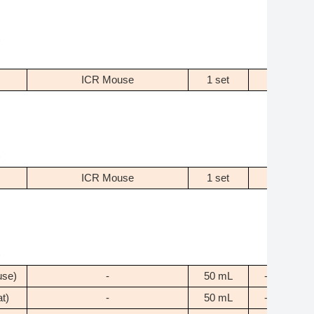
)
ICR Mouse
1 set
-
)
ICR Mouse
1 set
-
)
use)
-
50 mL
-20℃
t)
-
50 mL
-20℃