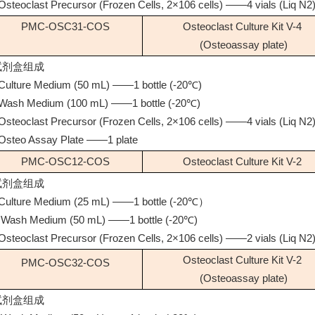
Osteoclast Precursor (Frozen Cells, 2×106 cells) ——4 vials (Liq N2
PMC-OSC31-COS
Osteoclast Culture Kit V-4
(Osteoassay plate)
试剂盒组成
Culture Medium (50 mL) ——1 bottle (-20℃)
Wash Medium (100 mL) ——1 bottle (-20℃)
Osteoclast Precursor (Frozen Cells, 2×106 cells) ——4 vials (Liq N2
Osteo Assay Plate ——1 plate
PMC-OSC12-COS
Osteoclast Culture Kit V-2
试剂盒组成
Culture Medium (25 mL) ——1 bottle (-20℃）
 Wash Medium (50 mL) ——1 bottle (-20℃)
Osteoclast Precursor (Frozen Cells, 2×106 cells) ——2 vials (Liq N2
Osteoclast Culture Kit V-2
PMC-OSC32-COS
(Osteoassay plate)
试剂盒组成