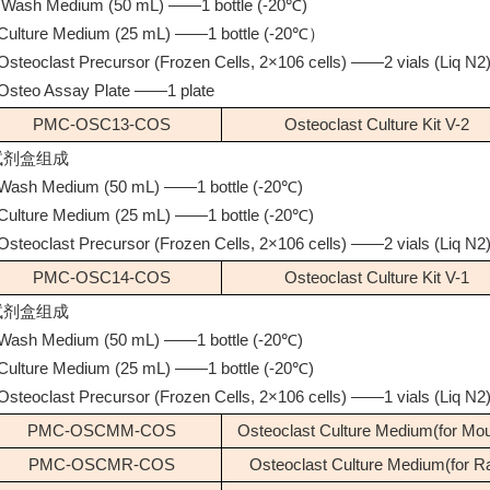
 Wash Medium (50 mL) ——1 bottle (-20℃)
Culture Medium (25 mL) ——1 bottle (-20℃）
Osteoclast Precursor (Frozen Cells, 2×106 cells) ——2 vials (Liq N2
Osteo Assay Plate ——1 plate
PMC-OSC13-COS
Osteoclast Culture Kit V-2
试剂盒组成
Wash Medium (50 mL) ——1 bottle (-20℃)
Culture Medium (25 mL) ——1 bottle (-20℃)
Osteoclast Precursor (Frozen Cells, 2×106 cells) ——2 vials (Liq N2
PMC-OSC14-COS
Osteoclast Culture Kit V-1
试剂盒组成
Wash Medium (50 mL) ——1 bottle (-20℃)
Culture Medium (25 mL) ——1 bottle (-20℃)
Osteoclast Precursor (Frozen Cells, 2×106 cells) ——1 vials (Liq N2
PMC-OSCMM-COS
Osteoclast Culture Medium(for Mo
PMC-OSCMR-COS
Osteoclast Culture Medium(for Ra