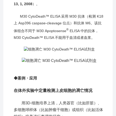
13, 1, 2008
）。
M30 CytoDeath™ ELISA 采用 M30 抗体（检测 K18
上 Asp396 caspase-cleavage 位点）和抗体 M6。该抗
®
体组合不同于 M30 Apoptosense
ELISA 中的抗体，
M30 CytoDeath™ ELISA 不能用于血清或者血浆。
◆案例
・
应用
在体外实验中定量检测上皮细胞的凋亡情况
用3D-细胞培养上清，人类器官（比如肝脏）、
多细胞球样体（比如肿瘤干细胞）或组织（比如活体