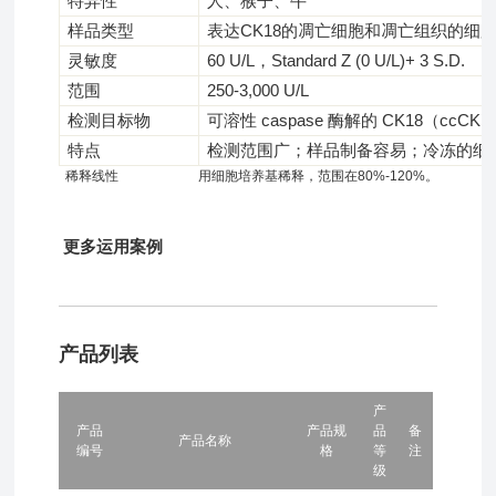
特异性
人、猴子、牛
样品类型
表达CK18的凋亡细胞和凋亡组织的细
灵敏度
60 U/L，Standard Z (0 U/L)+ 3 S.D.
范围
250-3,000 U/L
检测目标物
可溶性 caspase 酶解的 CK18（ccCK18/
特点
检测范围广；样品制备容易；冷冻的细
稀释线性
用细胞培养基稀释，范围在80%-120%。
更多运用案例
产品列表
产
产品
产品规
品
备
产品名称
编号
格
等
注
级