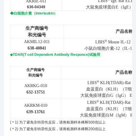
LBIS
IgE Rat ELIS
AKRIE-011
636-04349
大鼠免疫球蛋白E（IgE）E
◆白细胞介素（Interleukin）
生产商编号
产品名称
和光编号
®
AKMIL12-011
LBIS
Mouse IL-12 E
638-40841
小鼠白细胞介素-12（IL-12
◆
TDAR(T cell Dependent Antibody Responce)试验用
生产商
编号
产品名称
和光编号
®
LBIS
KLH(TDAR)-Rat Ig
AKRKG-010
血蓝蛋白（KLH）（T细
632-13751
大鼠免疫球蛋白G（IgG） ELI
®
LBIS
KLH(TDAR)-Rat Ig
AKRKM-010
血蓝蛋白（KLH）（T细
639-13761
大鼠免疫球蛋白M（IgM） ELI
(＊1) 为了避免非特异性反应，请将检测样本稀释500倍以上
(＊2) 为了避免非特异性反应，请将检测样本稀释200倍以上