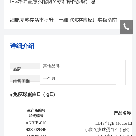
IPS培养基怎么配制？标准操作步骤汇总
细胞复苏存活率提升：干细胞冻存液应用实操指南
详细介绍
其他品牌
品牌
一个月
供货周期
免疫球蛋白E（IgE）
◆
生产商编号
产品名称
和光编号
®
AKRIE-010
LBIS
IgE Mouse ELI
633-02899
小鼠免疫球蛋白E（IgE） E
®