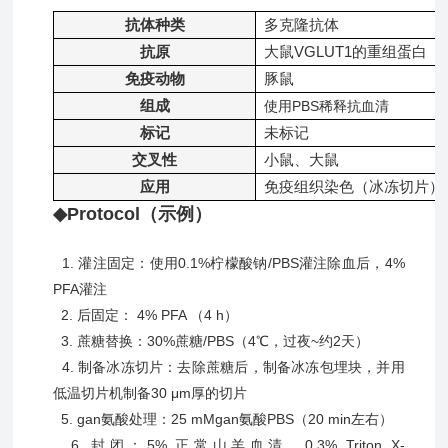
抗体种类
多克隆抗体
抗原
大鼠VGLUT1的重组蛋白
免疫动物
豚鼠
组成
使用PBS稀释抗血清
标记
未标记
交叉性
小鼠、大鼠
应用
免疫组织染色（冰冻切片）1:1
◆Protocol（示例）
1. 灌注固定：使用0.1%柠檬酸钠/PBS灌注除血后，4%
PFA灌注
2. 后固定： 4% PFA （4 h）
3. 蔗糖替换：30%蔗糖/PBS（4℃，过夜~约2天）
4. 制备冰冻切片：去除蔗糖后，制备冰冻包埋块，并用
低温切片机制备30 μm厚的切片
5. gan氨酸处理：25 mMgan氨酸PBS（20 min左右）
6. 封闭：5% 正常山羊血清，0.3% Triton X-