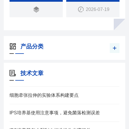
它们的表达部位各不相同， VGLUT1主要在大脑皮
2026-07-19
层和海马体表达，VGLUT2在丘脑、下丘脑和杏仁核
等部位表达。
产品分类
技术文章
细胞牵张拉伸的实验体系构建要点
IPS培养基使用注意事项，避免菌落检测误差