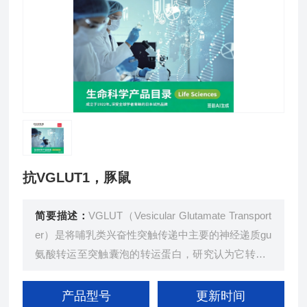
抗VGLUT1，豚鼠
简要描述：
VGLUT（Vesicular Glutamate Transport
er）是将哺乳类兴奋性突触传递中主要的神经递质gu
氨酸转运至突触囊泡的转运蛋白，研究认为它转运g
u氨酸时利用了质子电化学梯度。目前已在哺乳动物
中发现VGLUT1、VGLUT2 和 VGLUT3三种亚型，
产品型号
更新时间