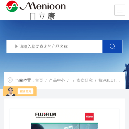
当前位置：
首页
/
产品中心
/ /
疾病研究
/ 抗VGLUT1，豚鼠