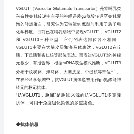
VGLUT（Vesicular Glutamate Transporter）是将哺乳类
兴奋性突触传递中主要的神经递质gu氨酸转运至突触囊
泡的转运蛋白，研究认为它转运
gu
氨酸时利用了质子电
化学梯度。目前已在哺乳动物中发现VGLUT1、VGLUT2
和 VGLUT3三种亚型，它们的表达部位各不相同，
VGLUT1主要在大脑皮层和海马体表达，VGLUT2在丘
脑、下丘脑和杏仁核等部位表达。而表达VGLUT3的神经
元很少，有报告称，根据mRNA表达模式推断，VGLUT3
1）
分布于纹状体、海马体、大脑皮层、中缝核等部位
。
在神经科学领域中，抗VGLUT抗体也被用作
gu
氨酸能神
经元的标记抗体。
“
抗VGLUT1，豚鼠
"是豚鼠来源的抗VGLUT1多克隆
抗体，可用于免疫组化染色的多重染色。
◆抗体信息