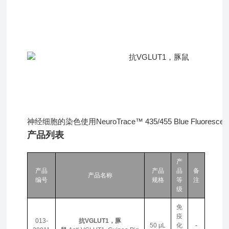
神经细胞的染色使用NeuroTrace™ 435/455 Blue Fluorescent Niss
产品列表
产
产品
产品
品
备
产品名称
编号
规格
等
注
级
免
疫
013-
抗VGLUT1，豚
50 μL
化
-