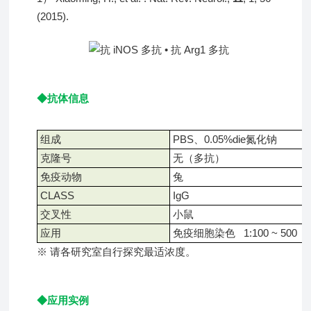
(2015).
◆抗体信息
组成
PBS、0.05%die
氮化钠
克隆号
无（多抗）
免疫动物
兔
CLASS
IgG
交叉性
小鼠
应用
免疫细胞染色 1:100 ~ 500
※ 请各研究室自行探究最适浓度。
◆应用实例