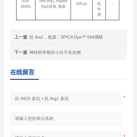
018-
Anti Arg1, Rabbit
100 μL
化
－
28361
Arg1抗体, 兔源
学
用
上一篇
抗 Iba1，兔源，SPICA Dye™ 594偶联
下一篇
神经科学相关小分子化合物
在线留言