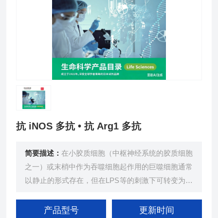
抗 iNOS 多抗 • 抗 Arg1 多抗
简要描述：
在小胶质细胞（中枢神经系统的胶质细胞
之一）或末梢中作为吞噬细胞起作用的巨噬细胞通常
以静止的形式存在，但在LPS等的刺激下可转变为活
性小胶质细胞标志物/巨噬细胞。此外，活性小胶质
细胞/巨噬细胞分为伤害性（M1型）和保护性（M2
产品型号
更新时间