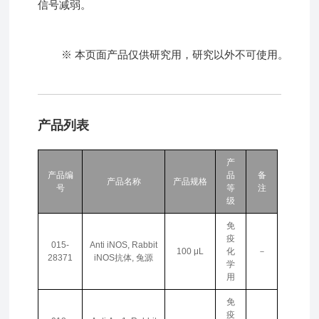
信号减弱。
※ 本页面产品仅供研究用，研究以外不可使用。
产品列表
产
产品编
品
备
产品名称
产品规格
号
等
注
级
免
疫
015-
Anti iNOS, Rabbit
100 μL
化
－
28371
iNOS抗体, 兔源
学
用
免
疫