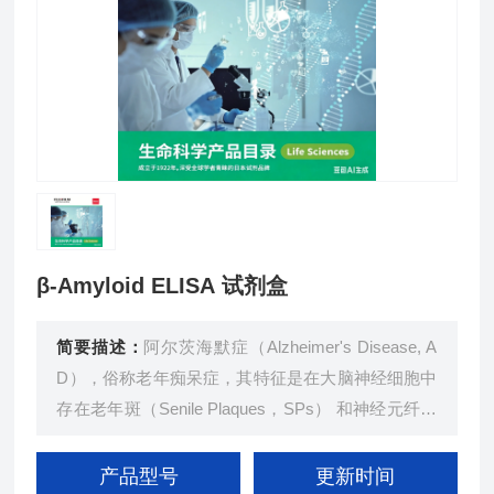
β-Amyloid ELISA 试剂盒
简要描述：
阿尔茨海默症（Alzheimer's Disease, A
D），俗称老年痴呆症，其特征是在大脑神经细胞中
存在老年斑（Senile Plaques，SPs） 和神经元纤维
缠结（Neuro Fibrillary Tangles，NFT），老年斑的
主要组成蛋白是 β- 淀粉样多肽（Amyloid Peptide，
产品型号
更新时间