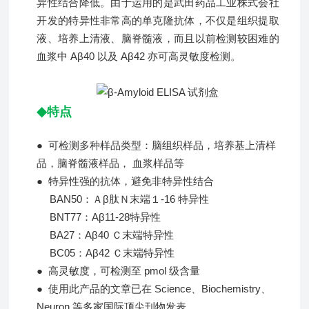
异性结合降低。由于运用的是武田药品工业株式会社
开发的特异性非常高的单克隆抗体，不仅是组织提取
液、培养上清液、脑脊髓液，而且以前检测较困难的
血浆中 Aβ40 以及 Aβ42 亦可高灵敏度检测。
◆
特点
● 可检测多种样品类型：脑组织样品，培养基上清样
品，脑脊髓液样品， 血浆样品等
● 特异性强的抗体，避免非特异性结合
BAN50：Ａβ肽Ｎ末端１-16 特异性
BNT77：Aβ11-28特异性
BA27：Aβ40 Ｃ末端特异性
BC05：Aβ42 Ｃ末端特异性
● 高灵敏度，可检测至 pmol 级含量
● 使用此产品的文章已在 Science、Biochemistry、
Neuron 等多家国际顶尖刊物发表