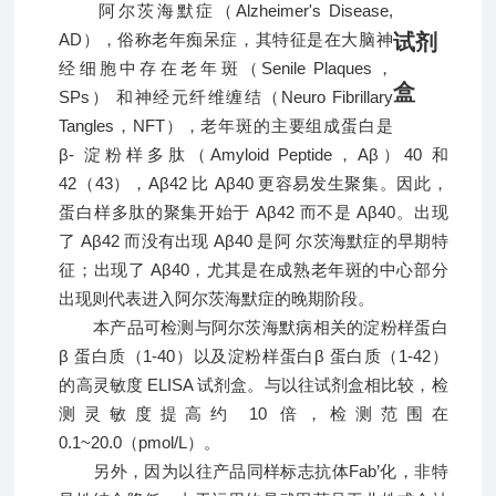
阿尔茨海默症（Alzheimer's Disease,
AD），俗称老年痴呆症，其特征是在大脑神
经细胞中存在老年斑（Senile Plaques，
SPs） 和神经元纤维缠结（Neuro Fibrillary
Tangles，NFT），老年斑的主要组成蛋白是
β- 淀粉样多肽（Amyloid Peptide，Aβ）40 和
42（43），Aβ42 比 Aβ40 更容易发生聚集。因此，
蛋白样多肽的聚集开始于 Aβ42 而不是 Aβ40。出现
了 Aβ42 而没有出现 Aβ40 是阿 尔茨海默症的早期特
征；出现了 Aβ40，尤其是在成熟老年斑的中心部分
出现则代表进入阿尔茨海默症的晚期阶段。
本产品可检测与阿尔茨海默病相关的淀粉样蛋白
β 蛋白质（1-40）以及淀粉样蛋白β 蛋白质（1-42）
的高灵敏度 ELISA 试剂盒。与以往试剂盒相比较，检
测灵敏度提高约 10 倍，检测范围在
0.1~20.0（pmol/L）。
另外，因为以往产品同样标志抗体Fab’化，非特