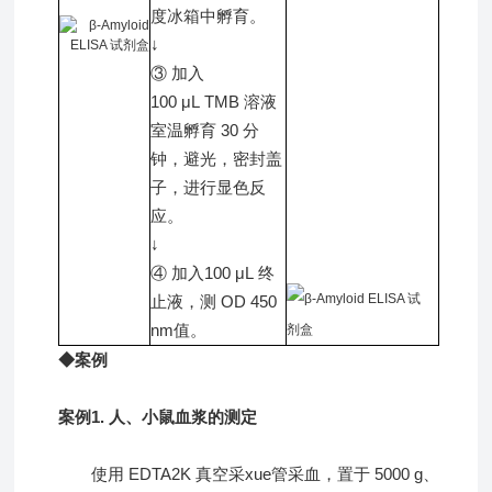
度冰箱中孵育。
↓
③ 加入
100 μL TMB 溶液
室温孵育 30 分
钟，避光，密封盖
子，进行显色反
应。
↓
④ 加入100 μL 终
止液，测 OD 450
nm值。
◆案例
案例1. 人、小鼠血浆的测定
使用 EDTA2K 真空采xue管采血，置于 5000 g、