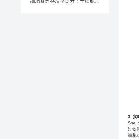
细胞复苏存活率提升：干细胞冻存液应用实操指南
3. 
Sh
过软
细胞