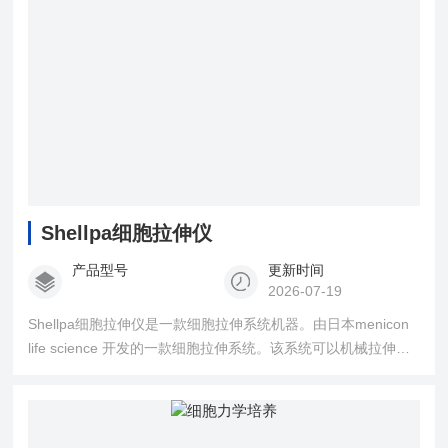
Shellpa细胞拉伸仪
产品型号
更新时间
2026-07-19
Shellpa细胞拉伸仪是一款细胞拉伸系统机器。由日本menicon
life science 开发的一款细胞拉伸系统。该系统可以机械拉伸细
胞再现体内的动态环境和机械应力。在体外的细胞培养中，不
同于常规的静态培养，拉伸仪能够给予细胞动态的培养环境，
并且能够在这一过程观察细胞的生理变化。其中该版本可以提
供基础的动态环境提供方式。