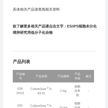
具体相关产品请查阅相关资料
欲了解更多相关产品请点击文字：
ES/iPS细胞未分化
维持研究用低分子化合物
产品列表
产品编
产品
产品名称
产品规格
备注
号
等级
细胞
®
039-
CultureSure
A-
2 mg
培养
－
24111
83-01
用
细胞
®
035-
CultureSure
A-
10 mg
培养
－