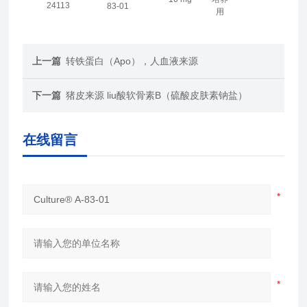
24113
83-01
用
上一篇
转铁蛋白（Apo），人血液来源
下一篇
猪皮来源 liu酸软骨素B（硫酸皮肤素钠盐）
在线留言