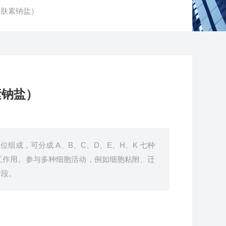
酸皮肤素钠盐）
素钠盐）
位组成，可分成 A、B、C、D、E、H、K 七种
互作用。参与多种细胞活动，例如细胞粘附、迁
阶段。