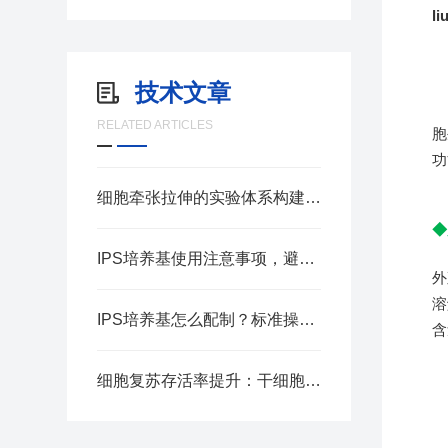
l
技术文章
l
RELATED ARTICLES
胞
功
细胞牵张拉伸的实验体系构建要点
◆
IPS培养基使用注意事项，避免菌落检测误差
外
溶
IPS培养基怎么配制？标准操作步骤汇总
含
细胞复苏存活率提升：干细胞冻存液应用实操指南