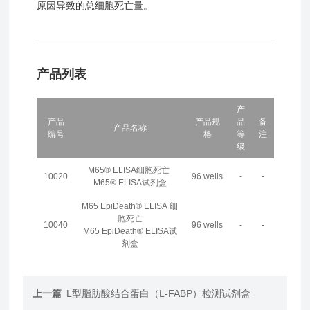
原因导致的总细胞死亡量。
产品列表
产
产品
产品规
品
备
产品名称
编号
格
等
注
级
M65® ELISA细胞死亡
10020
96 wells
-
-
M65® ELISA试剂盒
M65 EpiDeath® ELISA 细
胞死亡
10040
96 wells
-
-
M65 EpiDeath® ELISA试
剂盒
上一篇
L型脂肪酸结合蛋白（L-FABP）检测试剂盒