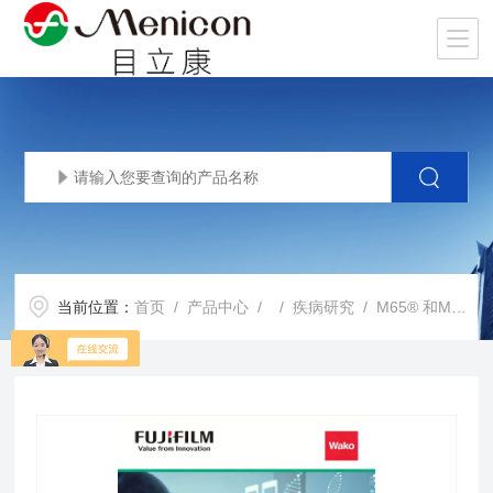
当前位置：
首页
/
产品中心
/ /
疾病研究
/ M65® 和M65 EpiDeath® ELISA试剂盒