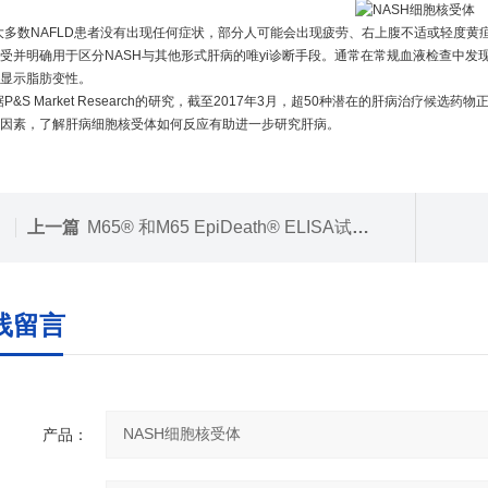
大多数NAFLD患者没有出现任何症状，部分人可能会出现疲劳、右上腹不适或轻度黄疸。
受并明确用于区分NASH与其他形式肝病的唯yi诊断手段。通常在常规血液检查中
显示脂肪变性。
据P&S Market Research的研究，截至2017年3月，超50种潜在的肝病治
因素，了解肝病细胞核受体如何反应有助进一步研究肝病。
上一篇
M65® 和M65 EpiDeath® ELISA试剂盒
线留言
产品：