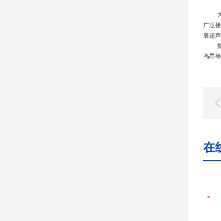
广泛接
脏超声
高昂等
在