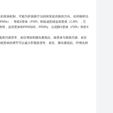
H）的发病机制，可能为肝病新疗法的研发提供新的方向。在药物和治
ARα）、孕烷X受体（PXR）和组成型雄甾烷受体（CAR），它
些受体和PPARβ/δ、PPARγ、法尼醇X受体（FXR）和肝X
。
脏脂质代谢异常、炎症增加和胰岛素抵抗。核受体与新陈代谢、炎症
实，核受体的调节可以减少肝脂肪变性、炎症、胰岛素抵抗、纤维化和