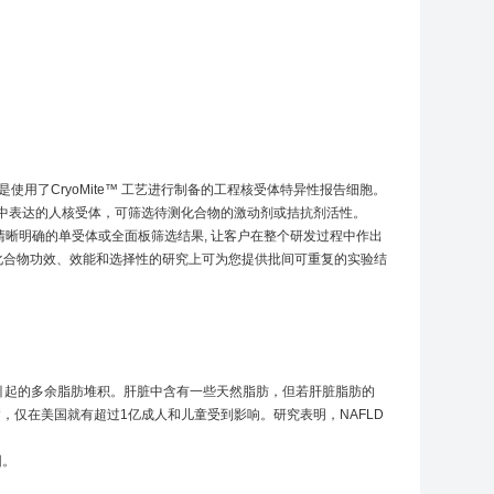
用了CryoMite™ 工艺进行制备的工程核受体特异性报告细胞。
中表达的人核受体，可筛选待测化合物的激动剂或拮抗剂活性。
O可提供清晰明确的单受体或全面板筛选结果, 让客户在整个研发过程中作出
体产品在化合物功效、效能和选择性的研究上可为您提供批间可重复的实验结
酒引起的多余脂肪堆积。肝脏中含有一些天然脂肪，但若肝脏脂肪的
病，仅在美国就有超过1亿成人和儿童受到影响。研究表明，NAFLD
因。