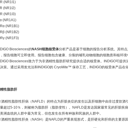
R (NR1I1)
R (NR1I2)
R (NR1I3)
α (NR1A1)
Rα (NR1B1)
Rβ (NR1B2)
Rγ (NR1F3)
NDIGO Biosciences的
NASH细胞核受体
分析产品是基于细胞的报告分析系统。其特点是使
，报告细胞可立即使用。报告细胞包含健康、分裂的哺乳动物细胞的细胞质和核环境
NDIGO Biosciences致力于为非酒精性脂肪肝研究提供合适的核受体。INDIG
决策。通过采用发光法和INDIGO的 CryoMite™ 保存工艺，INDIGO的核受
精性脂肪肝
非酒精性脂肪性肝病（NAFLD）的特点为肝脏炎症的发生以及肝细胞中由非过度饮
量超过5-10％，则被称为脂肪肝（脂肪变性）。NAFLD是发达国家最常见的肝脏疾
美洲血统的人群中最为常见，但也发生在所有种族和民族的人群中。
非酒精性脂肪性肝炎（NASH）是NAFLD的严重表现形式，是肝硬化和肝癌的主要原