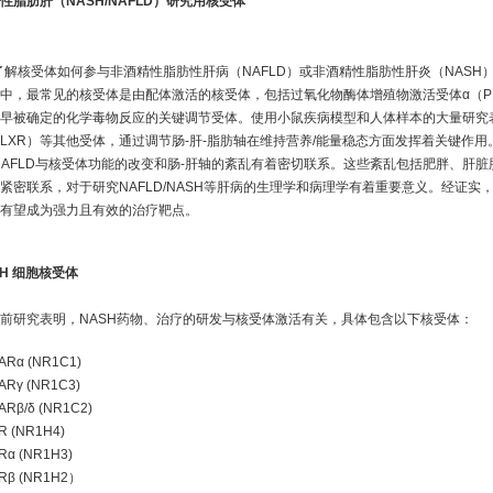
性脂肪肝（NASH/NAFLD）研究用核受体
了解核受体如何参与非酒精性脂肪性肝病（NAFLD）或非酒精性脂肪性肝炎（NAS
中，最常见的核受体是由配体激活的核受体，包括过氧化物酶体增殖物激活受体α（PP
早被确定的化学毒物反应的关键调节受体。使用小鼠疾病模型和人体样本的大量研究表明，这
LXR）等其他受体，通过调节肠-肝-脂肪轴在维持营养/能量稳态方面发挥着关键作用
NAFLD与核受体功能的改变和肠-肝轴的紊乱有着密切联系。这些紊乱包括肥胖、肝
紧密联系，对于研究NAFLD/NASH等肝病的生理学和病理学有着重要意义。经证
有望成为强力且有效的治疗靶点。
SH 细胞核受体
前研究表明，NASH药物、治疗的研发与核受体激活有关，具体包含以下核受体：
ARα (NR1C1)
ARγ (NR1C3)
ARβ/δ (NR1C2)
R (NR1H4)
Rα (NR1H3)
Rβ (NR1H2）