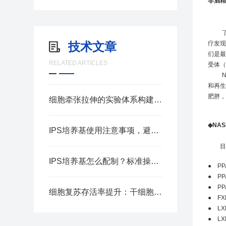
非酒精
技术文章
疗发现
们是最
RELATED ARTICLES
受体（
和再生
肥胖，
细胞牵张拉伸的实验体系构建要点
◆NA
IPS培养基使用注意事项，避免菌落检测误差
目
IPS培养基怎么配制？标准操作步骤汇总
●
PP
●
PP
●
PP
细胞复苏存活率提升：干细胞冻存液应用实操指南
●
FX
●
LX
●
LX