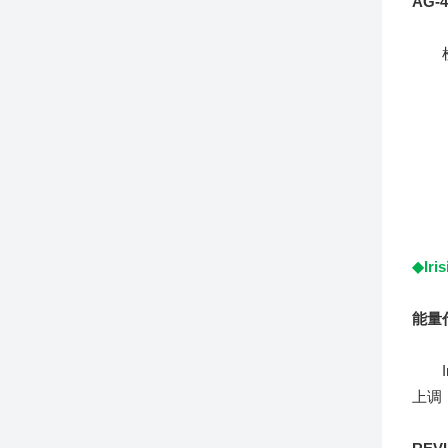
AG-
检测
◆Iri
能量
Ir
上调