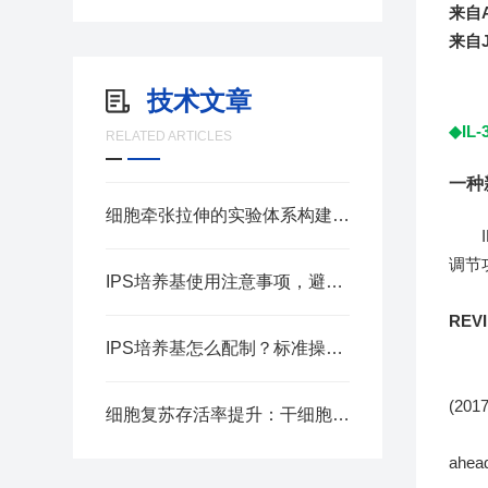
来自A
来自
技术文章
◆IL
RELATED ARTICLES
一种
细胞牵张拉伸的实验体系构建要点
IL
调节
IPS培养基使用注意事项，避免菌落检测误差
REV
IPS培养基怎么配制？标准操作步骤汇总
REV
REV
(2017
细胞复苏存活率提升：干细胞冻存液应用实操指南
REV
ahea