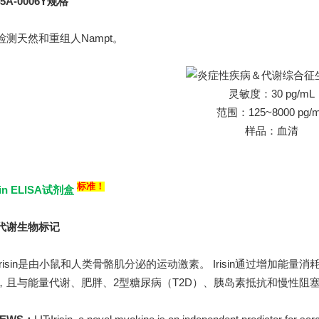
45A-0006Y规格
天然和重组人Nampt。
灵敏度：30 pg/mL
范围：125~8000 pg/
样品：血清
标准！
sin ELISA试剂盒
代谢生物标记
isin是由小鼠和人类骨骼肌分泌的运动激素。 Irisin通过增加能
，且与能量代谢、肥胖、2型糖尿病（T2D）、胰岛素抵抗和慢性阻塞