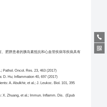
症
、
肥胖患者的胰岛素抵抗和心血管疾病等疾病具有
.; Pathol.
Oncol. Res.
23, 463
(2017)
a:
D. Hu;
Inflammation 40, 697
(2017)
ients: A. Abulkhir, et al.; J.
Leukoc.
Biol. 101, 395
: X. Zhuang, et al.;
Immun.
Inflamm. Dis.
(Epub