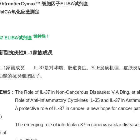
bfrontierCymax™ 细胞因子ELISA试剂盒
JaICA氧化应激测定
独特性！
-37 ELISA试剂盒
新型抗炎性IL-1家族成员
-1家族成员——IL-37是对哮喘、肠道炎症
、
SLE发病机理
、
皮肤炎
功能的抗炎细胞因子。
IEWS：
The Role of IL-37 in Non-Cancerous Diseases: V.A Ding, et al
IEWS：
Role of Anti-inflammatory Cytokines IL-35
and IL-37 in Asthm
IEWS：
A protective role of IL-37 in cancer: a new
hope for cancer
pat
)
IEWS：
The
emerging role of
interleukin-37 in cardiovascular diseases
d of