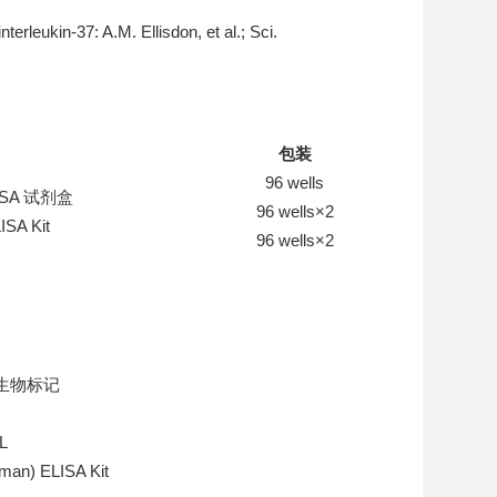
 interleukin-37: A.M. Ellisdon,
et
al.; Sci.
包装
96 wells
SA 试剂盒
96 wells
×
2
ISA Kit
96 wells
×
2
L
n) ELISA Kit