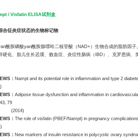
pt / Visfatin ELISA试剂盒
综合征炎症状态的生物标记物
n酰胺磷酸yan酰胺腺嘌呤二核苷酸（NAD+）生物合成的脂肪因
样硬化、胎儿生长迟缓、败血症、炎症性肠病（IBD）、克罗恩病、类
。
IEWS：
Nampt and its potential role in inflammation and type 2 diabete
)
IEWS：
Adipose tissue dysfunction and inflammation in cardiovascula
43, 79
2014)
IEWS：
The role of visfatin (PBEF/Nampt) in pregnancy complications:
)
IEWS：
New markers of insulin resistance in polycystic ovary syndrom