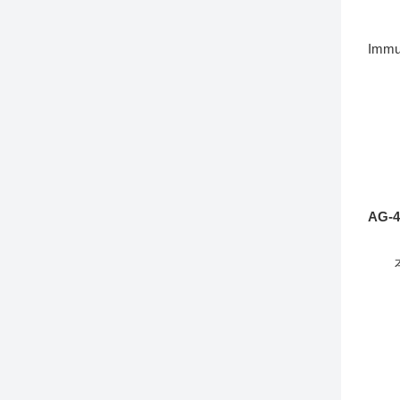
pri
REV
Immu
(
AG-
本实