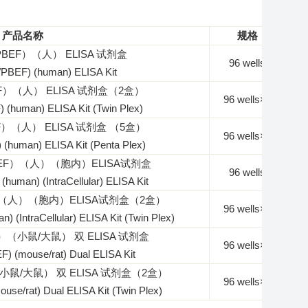
产品名称
规格
PBEF）（人） ELISA 试剂盒
96 wells
n/PBEF) (human) ELISA Kit
F）（人） ELISA 试剂盒（2盒）
96 wells
×
2
) (human) ELISA Kit (Twin Plex)
F）（人） ELISA 试剂盒 （5盒）
96 wells
×
5
 (human) ELISA Kit (Penta Plex)
BEF）（人）（胞内）ELISA试剂盒
96 wells
(human) (IntraCellular) ELISA Kit
）（人）（胞内）ELISA试剂盒（2盒）
96 wells
×
2
) (IntraCellular) ELISA Kit (Twin Plex)
F）（小鼠/大鼠） 双 ELISA 试剂盒
96 wells
×
2
F) (mouse/rat) Dual ELISA Kit
小鼠/大鼠） 双 ELISA 试剂盒
（2盒）
96 wells
×
2
ouse/rat) Dual ELISA Kit
(Twin Plex)