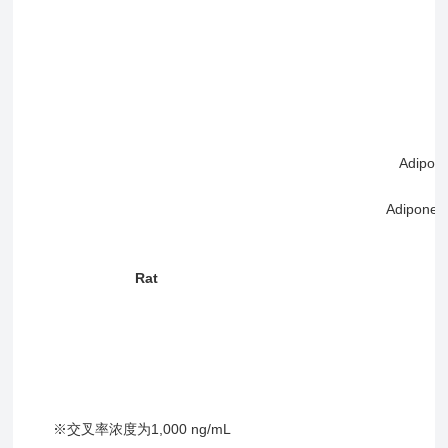
I
I
L
Adipon
Adiponec
T
Rat
I
I
L
※交叉率浓度为1,000 ng/m
L