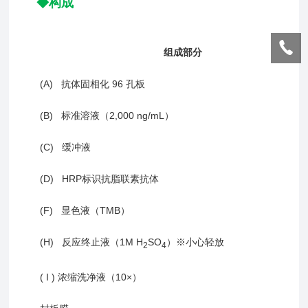
◆构成
组成部分
(A) 抗体固相化 96 孔板
(B) 标准溶液（2,000 ng/mL）
(C) 缓冲液
(D) HRP标识抗脂联素抗体
(F) 显色液（TMB）
(H) 反应终止液（1M H
SO
）※小心轻放
2
4
( I ) 浓缩洗净液（10×）