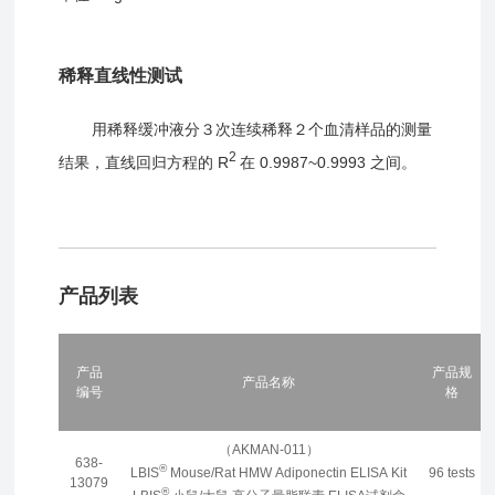
稀释直线性测试
用稀释缓冲液分３次连续稀释２个血清样品的测量
2
结果，直线回归方程的 R
在 0.9987~0.9993 之间。
产品列表
产品
产品规
产品名称
编号
格
（AKMAN-011）
638-
®
LBIS
Mouse/Rat HMW Adiponectin ELISA Kit
96 tests
13079
®