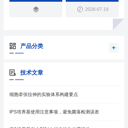
W）通过胶原三螺旋链的非共价相互作用以及球状体
2026-07-19
C1q 域的疏水相互作用形成。三聚体聚集形成六聚
体（MMW）或者更大的多聚体（HMW）。
产品分类
技术文章
细胞牵张拉伸的实验体系构建要点
IPS培养基使用注意事项，避免菌落检测误差