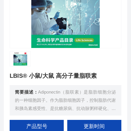
LBIS® 小鼠/大鼠 高分子量脂联素
简要描述：
Adiponectin（脂联素）是脂肪细胞分泌
的一种细胞因子。作为脂肪细胞因子，控制脂肪代谢
和胰岛素感受性、是抗糖尿病、抗动脉粥样硬化、抗
炎症的重要物质。血液中的脂联素通过聚集单聚体形
成３聚体、６聚体或者是 12-18 聚体。三聚体（LM
产品型号
更新时间