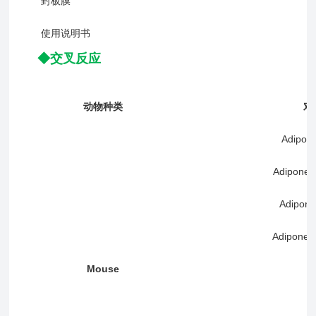
封板膜
使用说明书
◆交叉反应
动物种类
对
Adipon
Adiponec
Adipone
Adiponec
Mouse
T