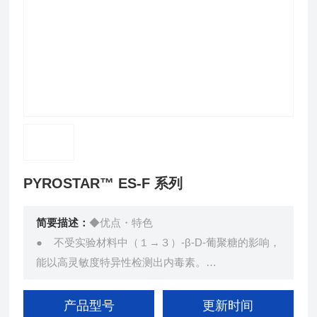
PYROSTAR™ ES-F 系列
简要描述：
◆优点・特色
● 不受实验材料中（１→３）-β-D-葡聚糖的影响，
能以高灵敏度特异性检测出内毒素。
● 取得美国食品药监局（FDA）认可（U.S. Licens
e No1762）。
产品型号
更新时间