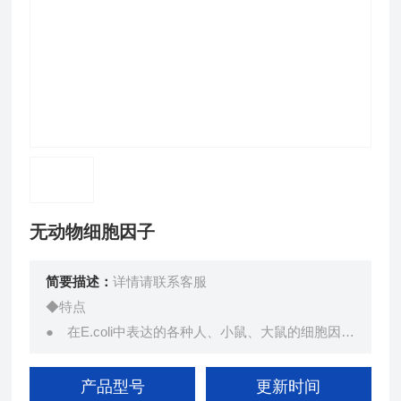
无动物细胞因子
简要描述：
详情请联系客服
◆特点
● 在E.coli中表达的各种人、小鼠、大鼠的细胞因子
● E. coli培 养和纯化过程中不使用动物源性材料
● 过滤除菌、冻干品
产品型号
更新时间