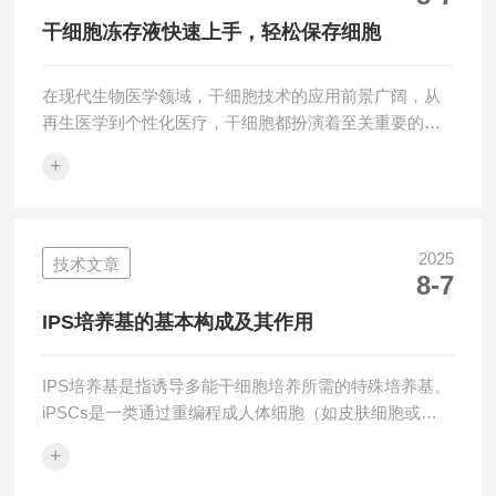
培养iPSCs的常见选择。这类培养基通常含有胎牛血清
干细胞冻存液快速上手，轻松保存细胞
（FBS）等来源的...
在现代生物医学领域，干细胞技术的应用前景广阔，从
再生医学到个性化医疗，干细胞都扮演着至关重要的角
色。然而，干细胞的保存是一个关键环节，而干细胞冻
+
存液则是实现这一目标的核心工具。一、冻存液的作用
干细胞冻存液是一种专门用于细胞低温保存的溶液，其
主要作用是保护细胞在低温环境下的活性和功能。在低
温保存过程中，细胞的代谢活动会显著降低，从而延长
2025
技术文章
8-7
细胞的保存时间。冻存液通过以下几种方式实现这一目
标：1、防止冰晶形成：在低温环境下，水分子会形成冰
IPS培养基的基本构成及其作用
晶，这些冰晶可能会刺破细胞膜，导致细胞死亡。冻...
IPS培养基是指诱导多能干细胞培养所需的特殊培养基。
iPSCs是一类通过重编程成人体细胞（如皮肤细胞或血
液细胞）所得到的具有多潜能的干细胞，具有和胚胎干
+
细胞相似的特性，能够分化成多种不同类型的细胞。这
种技术在再生医学、疾病研究、药物筛选和个性化治疗