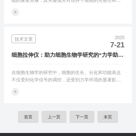
能的重要溶液，其关键成分对维持干细胞的完整性和活
性至关重要。以下是干细胞冻存液中常见的关键成分及
+
其作用：1.二甲基亚砜（DMSO）DMSO是一种常用的
渗透性冷冻保护剂。它能够穿透细胞膜，通过与水分子
形成氢键，干扰冰晶的形成，从而减少冰晶对细胞膜的
损伤。此外，DMSO还可以降低细胞内外的渗透压差，
2025
技术文章
7-21
防止细胞在冷冻过程中因水分外渗而过度脱水皱缩。在
临床和实验室中，DMSO的浓度通常控制在5%-10%之
细胞拉伸仪：助力细胞生物学研究的“力学助
间，以平衡其保护效果和细胞毒性。2...
手”
在细胞生物学的研究中，细胞的生长、分化和功能表达
不仅受到化学信号的调控，还受到力学环境的显著影
响。细胞拉伸仪作为一种实验设备，为研究细胞在力学
+
刺激下的生理反应提供了强有力的工具。它能够模拟细
胞在体内所经历的力学环境，帮助科学家深入理解细胞
与力学之间的相互作用，从而为疾病治疗、组织工程和
再生医学等领域提供重要的理论支持。一、细胞与力学
首页
上一页
下一页
末页
的密切关系细胞是生物体的基本单位，其生存和功能表
达受到多种因素的调控。除了化学信号和生物分子的调