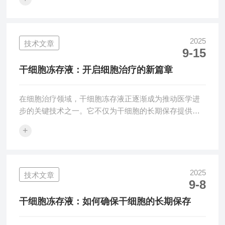
分的培养基，只包含多能性干细胞生长和扩增所必需的
八种基本组分。有证据表明，利用该培养基可维持多种
诱导多能性干细胞系的多能性，支持50代以上的iPSC培
养，且细胞无任何核型异常征象，并可维持iPSC向所有
2025
技术文章
9-15
三个胚系谱系分化的能力。拟胚体形成和分化：
Gibco™Essential6™...
干细胞冻存液：开启细胞治疗的新篇章
在细胞治疗领域，干细胞冻存液正逐渐成为推动医学进
步的关键技术之一。它不仅为干细胞的长期保存提供了
可能，更为个性化医疗和再生医学的发展奠定了坚实基
+
础。重要性干细胞具有自我更新和多向分化的潜能，这
使得它们在治疗多种疾病方面具有巨大潜力。然而，干
细胞的保存和运输一直是细胞治疗领域的技术难题。传
统的保存方法往往会导致细胞活性降低和功能受损，而
2025
技术文章
9-8
干细胞冻存液的出现则有效解决了这一问题。通过添加
特定的保护成分，冻存液能够在低温环境下防止细胞内
干细胞冻存液：如何确保干细胞的长期保存
冰晶的形成，减少细胞损伤，从而最大限度地保持细
胞...