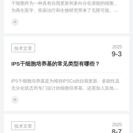
干细胞作为一种具有自我更新和多向分化潜能的细胞，
为再生医学、疾病治疗和生物研究带来了无限可能。然
而，干细胞的长期保存一直是科研和临床应用中的关键
+
问题。干细胞冻存液作为保护干细胞在低温环境下保持
活性和功能的重要介质，其重要性不言而喻。本文将探
讨它如何确保干细胞的长期保存，以及在实际应用中需
要注意的关键因素。作用机制干细胞冻存液的核心作用
2025
技术文章
9-3
是保护细胞在低温环境下免受损伤。在低温保存过程
中，细胞内外的水分会形成冰晶，这些冰晶会对细胞膜
iPS干细胞培养基的常见类型有哪些？
和细胞器造成机械性损伤，导致细胞死亡。此外，低温
还...
iPS干细胞培养基是为维持iPSCs的自我更新、多能性及
无分化状态而专门设计的细胞培养基。还需加入其他一
些化学物质来帮助维持细胞的生长与稳定。例如，抗生
+
素（如青霉素、链霉素）可防止细菌污染，而抗氧化剂
（如L-抗坏血酸）能够减少氧化应激对细胞的影响。此
外，常添加的细胞黏附因子如Matrigel或型胶原，可以改
善干细胞在培养基中的附着性和扩增能力。iPS干细胞培
2025
技术文章
8-7
养基的常见类型：1.含血清培养基含血清培养基是早期