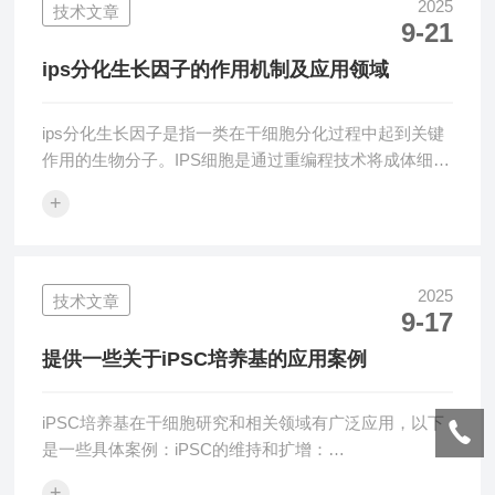
RPMI1640作为基础培养基，这些培养基提供了细胞所需
2025
技术文章
9-21
的营养物质和生长因子。2.补充物（Supplements）：培
养基中添加一系列补充物，以提供必要的生长因子和调
ips分化生长因子的作用机制及应用领域
节因子，促进干细胞的生长...
ips分化生长因子是指一类在干细胞分化过程中起到关键
作用的生物分子。IPS细胞是通过重编程技术将成体细胞
转变为具有多能性的干细胞，这些细胞可以分化为多种
+
类型的体细胞，具有广泛的医学和科研应用前景。而分
化生长因子在这一过程中则作为调控因子，帮助干细胞
顺利分化为特定类型的细胞，从而实现组织修复、疾病
治疗和基础研究等目标。IPS分化生长因子的作用机制：
2025
技术文章
9-17
1.受体-配体相互作用分化生长因子通过与细胞表面的特
定受体结合，激活下游的信号传导通路。这一过程通常
提供一些关于iPSC培养基的应用案例
涉及到受体的二聚化或聚合，进而引...
iPSC培养基在干细胞研究和相关领域有广泛应用，以下
是一些具体案例：iPSC的维持和扩增：
Gibco™Essential8™培养基是一种无滋养层、无外源成
+