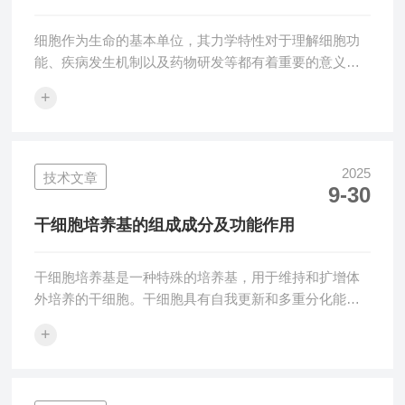
细胞作为生命的基本单位，其力学特性对于理解细胞功
能、疾病发生机制以及药物研发等都有着重要的意义。
然而，传统的细胞力学实验方法往往存在诸多局限，如
+
操作复杂、数据不精准、效率低下等。而细胞拉伸仪的
出现，为细胞力学实验带来了革命性的变化，让实验变
得更加精准和高效。细胞拉伸仪是一种专门用于研究细
胞力学特性的仪器。它通过精确控制外力，对细胞进行
2025
技术文章
9-30
拉伸、压缩等力学操作，从而获取细胞在不同力学条件
下的反应和数据。与传统方法相比，细胞拉伸仪具有诸
干细胞培养基的组成成分及功能作用
多优势。首先，细胞仪能够提供更加精准的力学控
制。...
干细胞培养基是一种特殊的培养基，用于维持和扩增体
外培养的干细胞。干细胞具有自我更新和多重分化能
力，因此对于医学研究和临床应用具有重要意义。干细
+
胞培养基的组成和功能：1.基础培养基
（BasalMedium）：通常使用
Dulbecco'sModifiedEagle'sMedium（DMEM）或