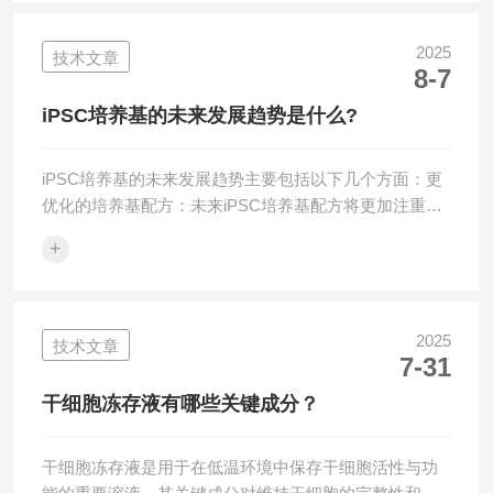
等领域有着广泛的应用潜力。ips培养基的基本组成：1.
基础培养液：基础培养液通常是
2025
技术文章
8-7
DMEM/F12（Dulbecco'sModifiedEagleMedium/F12），
这是一种常用于细胞培养的培养液。它提供细胞生长所
iPSC培养基的未来发展趋势是什么?
需的基本营养成...
iPSC培养基的未来发展趋势主要包括以下几个方面：更
优化的培养基配方：未来iPSC培养基配方将更加注重细
胞质量控制，以确保培养的细胞具有良好的活性、增殖
+
能力和全能性。同时，为满足临床应用的需求，无血清/
化学成分明确的培养基将得到进一步发展，这样可以减
少血清等成分带来的批间差异和潜在的免疫原性等问
题，提高培养基的稳定性和安全性。临床级转化需求增
2025
技术文章
7-31
加：随着iPSC在细胞疗法、药物筛选及疾病模型构建等
领域的应用不断拓展，对临床级iPSC培养基的需求将日
干细胞冻存液有哪些关键成分？
益增长。培养基需要符合更高的质量...
干细胞冻存液是用于在低温环境中保存干细胞活性与功